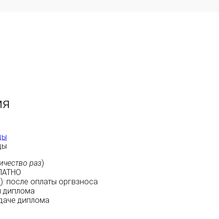
ия
ды
ды
ичество раз
)
ЛАТНО
м
):
после оплаты
оргвзноса
 диплома
даче диплома