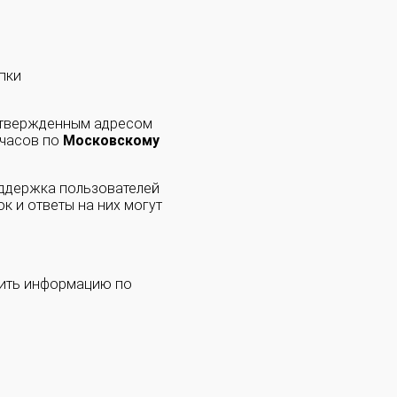
пки
одтвержденным адресом
 часов по
Московскому
оддержка пользователей
к и ответы на них могут
чить информацию по