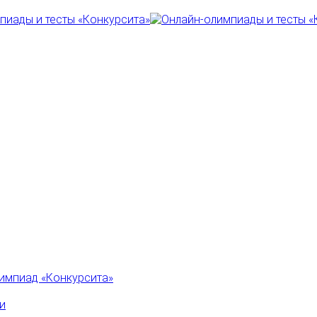
импиад «Конкурсита»
и