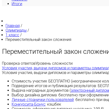
Итоги
Главная
/
Олимпиады
/
1 класс
/
Переместительный закон сложения
Переместительный закон сложен
Проверка ответов
Уровень сложности:
Условия участия, выдачи дипломов и параметры олимпиа
Условия участия, выдачи дипломов и параметры олимпиа
Стоимость участия:
БЕСПЛАТНО
(
неограниченное кол
Подведение итогов и публикация результатов:
БЕСП
Выдача наградных документов (
электронный дипло
Выбор дизайна диплома:
бесплатно
при оформлении
Личные странички пользователей
:
бесплатно
при вы
Конкурсита-Бонус
:
кэшбек
Стоимость оформления диплома участника: 199 ₽