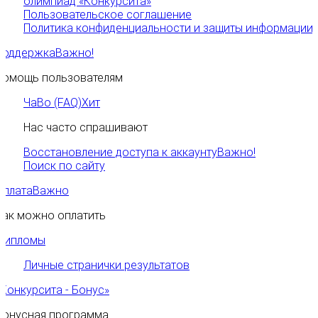
олимпиад «Конкурсита»
Пользовательское соглашение
Политика конфиденциальности и защиты информации
Поддержка
Важно!
Помощь пользователям
ЧаВо (FAQ)
Хит
Нас часто спрашивают
Восстановление доступа к аккаунту
Важно!
Поиск по сайту
Оплата
Важно
Как можно оплатить
Дипломы
Личные странички результатов
«Конкурсита - Бонус»
Бонусная программа