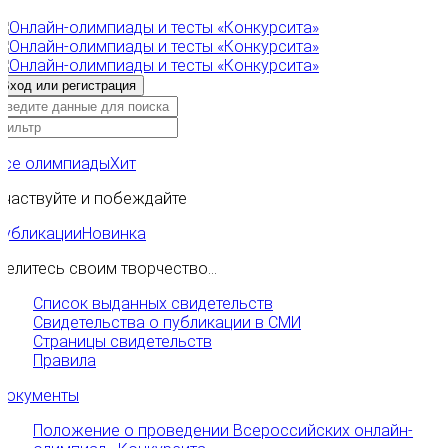
Все олимпиады
Хит
Участвуйте и побеждайте
Публикации
Новинка
Делитесь своим творчество...
Список выданных свидетельств
Свидетельства о публикации в СМИ
Страницы свидетельств
Правила
Документы
Положение о проведении Всероссийских онлайн-