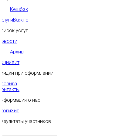
Кешбэк
Услуги
Важно
Список услуг
Новости
Архив
Акции
Хит
Скидки при оформлении
Правила
Контакты
Информация о нас
Итоги
Хит
Результаты участников