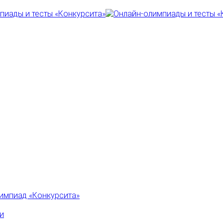
импиад «Конкурсита»
и