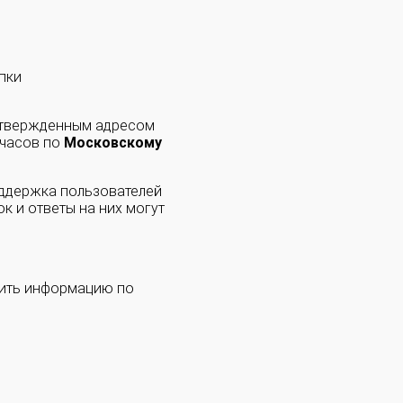
пки
одтвержденным адресом
 часов по
Московскому
оддержка пользователей
к и ответы на них могут
чить информацию по