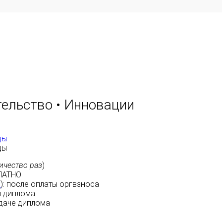
ельство • Инновации
ды
ды
ичество раз
)
ЛАТНО
м
):
после оплаты
оргвзноса
 диплома
даче диплома