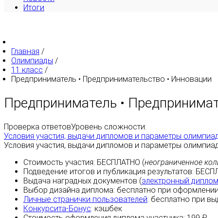
Итоги
Главная
/
Олимпиады
/
11 класс
/
Предприниматель • Предпринимательство • Инновации
Предприниматель • Предпринимат
Проверка ответов
Уровень сложности:
Условия участия, выдачи дипломов и параметры олимпиа
Условия участия, выдачи дипломов и параметры олимпиа
Стоимость участия:
БЕСПЛАТНО
(
неограниченное кол
Подведение итогов и публикация результатов:
БЕСП
Выдача наградных документов (
электронный дипло
Выбор дизайна диплома:
бесплатно
при оформлении
Личные странички пользователей
:
бесплатно
при вы
Конкурсита-Бонус
:
кэшбек
Стоимость оформления диплома участника: 199 ₽