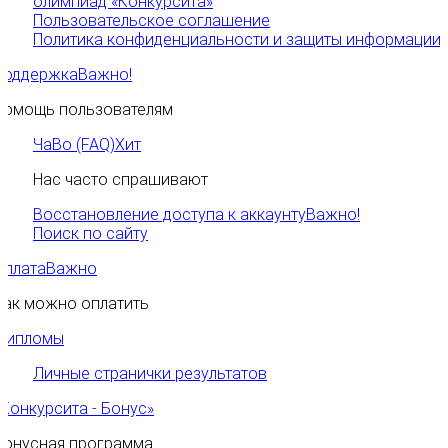
олимпиад «Конкурсита»
Пользовательское соглашение
Политика конфиденциальности и защиты информации
Поддержка
Важно!
Помощь пользователям
ЧаВо (FAQ)
Хит
Нас часто спрашивают
Восстановление доступа к аккаунту
Важно!
Поиск по сайту
Оплата
Важно
Как можно оплатить
Дипломы
Личные странички результатов
«Конкурсита - Бонус»
Бонусная программа