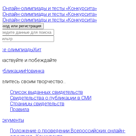
Все олимпиады
Хит
Участвуйте и побеждайте
Публикации
Новинка
Делитесь своим творчество...
Список выданных свидетельств
Свидетельства о публикации в СМИ
Страницы свидетельств
Правила
Документы
Положение о проведении Всероссийских онлайн-