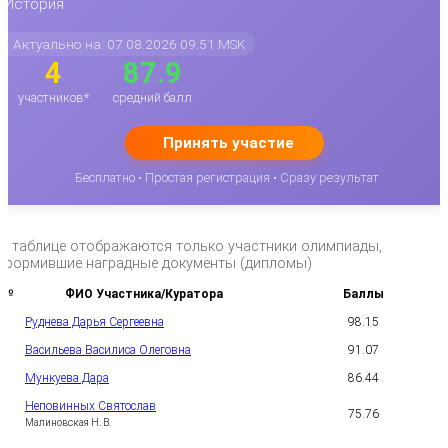
История
Актуально на: 07.08.2026 09:51 MSK
4
87.9
участников*
средний балл
Принять участие
Бесплатно • Простая регистрация • Сразу результат
*в таблице отображаются только участники олимпиады,
оформившие наградные документы (дипломы)
№
ФИО Участника/Куратора
Баллы
Руднева Дарья Сергеевна
98.15
1
Васильева Василиса Олеговна
91.07
2
Мункуева Дара
86.44
3
Неповинных Святослав
75.76
4
Малиновская Н. В.