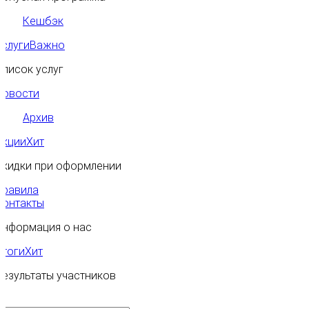
Кешбэк
Услуги
Важно
Список услуг
Новости
Архив
Акции
Хит
Скидки при оформлении
Правила
Контакты
Информация о нас
Итоги
Хит
Результаты участников