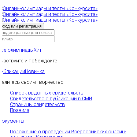
Все олимпиады
Хит
Участвуйте и побеждайте
Публикации
Новинка
Делитесь своим творчество...
Список выданных свидетельств
Свидетельства о публикации в СМИ
Страницы свидетельств
Правила
Документы
Положение о проведении Всероссийских онлайн-