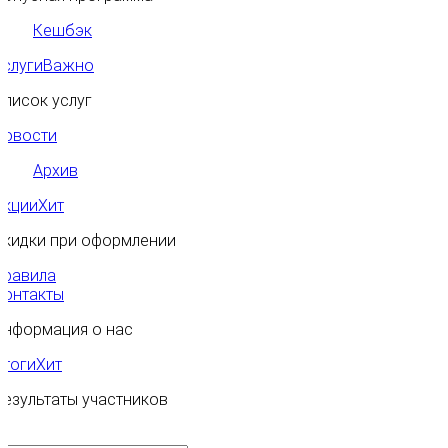
Кешбэк
Услуги
Важно
Список услуг
Новости
Архив
Акции
Хит
Скидки при оформлении
Правила
Контакты
Информация о нас
Итоги
Хит
Результаты участников