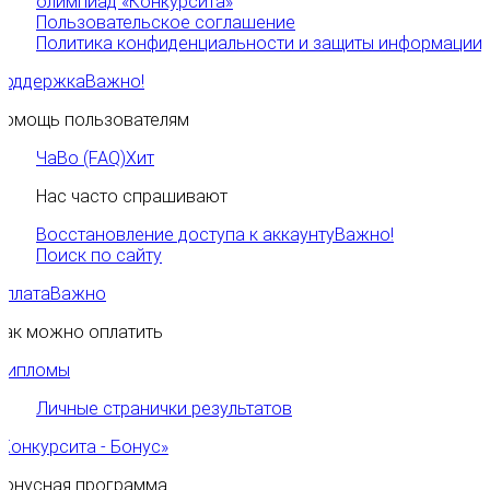
олимпиад «Конкурсита»
Пользовательское соглашение
Политика конфиденциальности и защиты информации
Поддержка
Важно!
Помощь пользователям
ЧаВо (FAQ)
Хит
Нас часто спрашивают
Восстановление доступа к аккаунту
Важно!
Поиск по сайту
Оплата
Важно
Как можно оплатить
Дипломы
Личные странички результатов
«Конкурсита - Бонус»
Бонусная программа