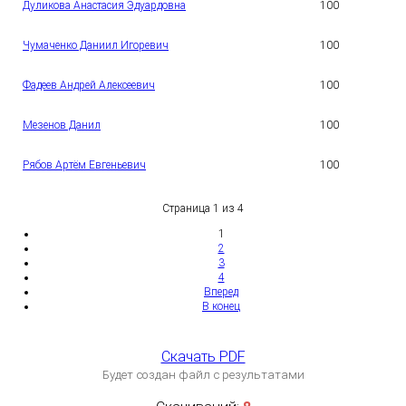
Дуликова Анастасия Эдуардовна
100
6
1
Чумаченко Даниил Игоревич
100
7
1
Фадеев Андрей Алексеевич
100
8
1
Мезенов Данил
100
9
2
Рябов Артём Евгеньевич
100
0
Страница 1 из 4
1
2
3
4
Вперед
В конец
Скачать PDF
Будет создан файл с результатами