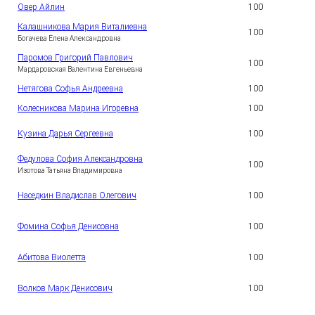
Овер Айлин
100
5
Калашникова Мария Виталиевна
100
6
Богачева Елена Александровна
Паромов Григорий Павлович
100
7
Мардаровская Валентина Евгеньевна
Нетягова Софья Андреевна
100
8
Колесникова Марина Игоревна
100
9
1
Кузина Дарья Сергеевна
100
0
Федулова София Александровна
1
100
1
Изотова Татьяна Владимировна
1
Наседкин Владислав Олегович
100
2
1
Фомина Софья Денисовна
100
3
1
Абитова Виолетта
100
4
1
Волков Марк Денисович
100
5
1