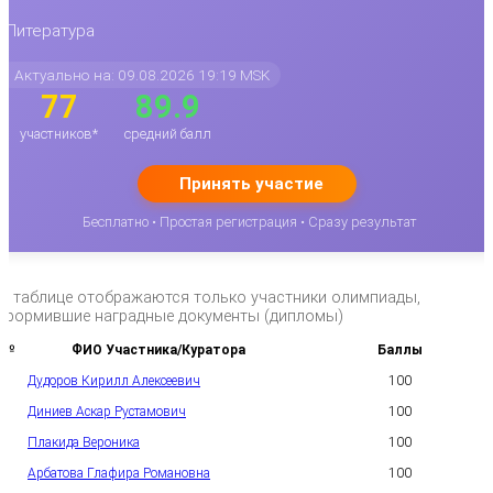
Литература
Актуально на: 09.08.2026 19:19 MSK
77
89.9
участников*
средний балл
Принять участие
Бесплатно • Простая регистрация • Сразу результат
*в таблице отображаются только участники олимпиады,
оформившие наградные документы (дипломы)
№
ФИО Участника/Куратора
Баллы
Дудоров Кирилл Алексеевич
100
1
Диниев Аскар Рустамович
100
2
Плакида Вероника
100
3
Арбатова Глафира Романовна
100
4