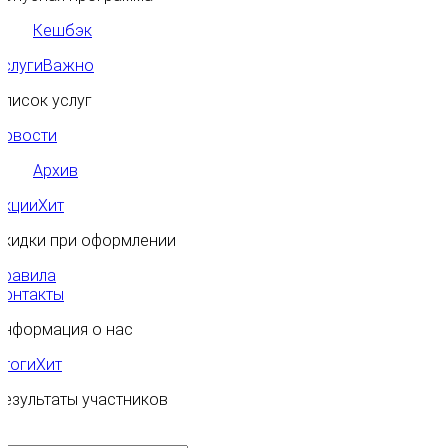
Кешбэк
Услуги
Важно
Список услуг
Новости
Архив
Акции
Хит
Скидки при оформлении
Правила
Контакты
Информация о нас
Итоги
Хит
Результаты участников