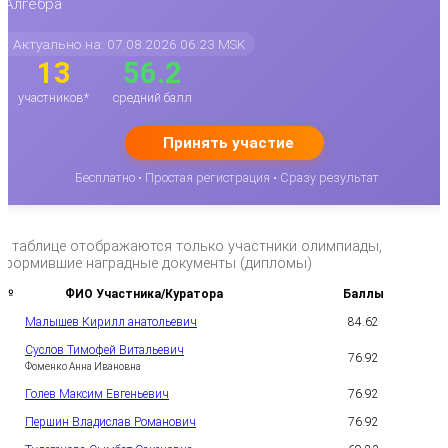
Алгебра
Актуально на: 07.08.2026 06:23 MSK
13
56.2
участников*
средний балл
Принять участие
Бесплатно • Простая регистрация • Сразу результат
*в таблице отображаются только участники олимпиады,
оформившие наградные документы (дипломы)
№
ФИО Участника/Куратора
Баллы
Малышев Кирилл анатольевич
84.62
1
Суслов Тимофей Витальевич
76.92
2
Фоменко Анна Ивановна
Голев Максим Евгеньевич
76.92
3
Першин Владислав Романович
76.92
4