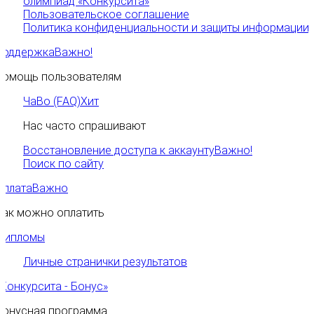
олимпиад «Конкурсита»
Пользовательское соглашение
Политика конфиденциальности и защиты информации
Поддержка
Важно!
Помощь пользователям
ЧаВо (FAQ)
Хит
Нас часто спрашивают
Восстановление доступа к аккаунту
Важно!
Поиск по сайту
Оплата
Важно
Как можно оплатить
Дипломы
Личные странички результатов
«Конкурсита - Бонус»
Бонусная программа