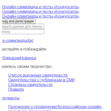
Все олимпиады
Хит
Участвуйте и побеждайте
Публикации
Новинка
Делитесь своим творчество...
Список выданных свидетельств
Свидетельства о публикации в СМИ
Страницы свидетельств
Правила
Документы
Положение о проведении Всероссийских онлайн-