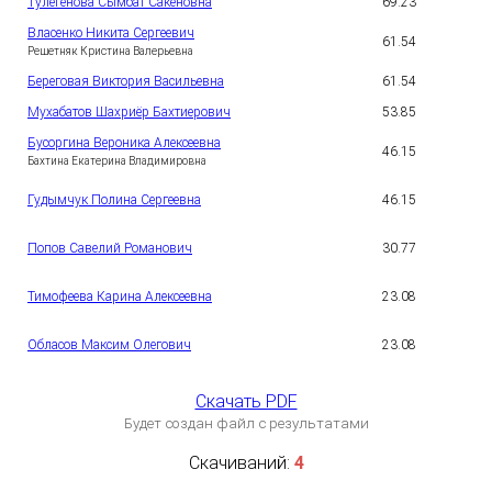
Тулегенова Сымбат Сакеновна
69.23
5
Власенко Никита Сергеевич
61.54
6
Решетняк Кристина Валерьевна
Береговая Виктория Васильевна
61.54
7
Мухабатов Шахриёр Бахтиерович
53.85
8
Бусоргина Вероника Алексеевна
46.15
9
Бахтина Екатерина Владимировна
1
Гудымчук Полина Сергеевна
46.15
0
1
Попов Савелий Романович
30.77
1
1
Тимофеева Карина Алексеевна
23.08
2
1
Обласов Максим Олегович
23.08
3
Скачать PDF
Будет создан файл с результатами
Скачиваний:
4