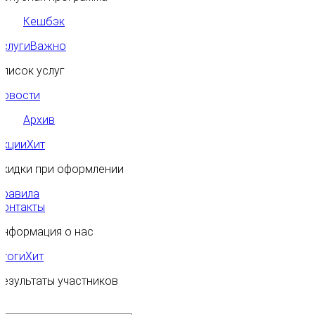
Кешбэк
Услуги
Важно
Список услуг
Новости
Архив
Акции
Хит
Скидки при оформлении
Правила
Контакты
Информация о нас
Итоги
Хит
Результаты участников