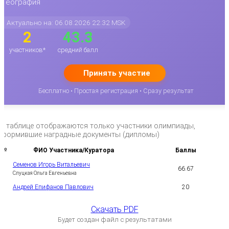
География
Актуально на: 06.08.2026 22:32 MSK
2
43.3
участников*
средний балл
Принять участие
Бесплатно • Простая регистрация • Сразу результат
*в таблице отображаются только участники олимпиады,
оформившие наградные документы (дипломы)
№
ФИО Участника/Куратора
Баллы
Семенов Игорь Витальевич
66.67
1
Слуцкая Ольга Евгеньевна
Андрей Епифанов Павлович
20
2
Скачать PDF
Будет создан файл с результатами