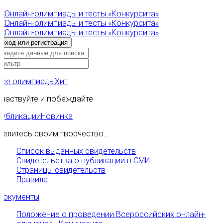
Все олимпиады
Хит
Участвуйте и побеждайте
Публикации
Новинка
Делитесь своим творчество...
Список выданных свидетельств
Свидетельства о публикации в СМИ
Страницы свидетельств
Правила
Документы
Положение о проведении Всероссийских онлайн-