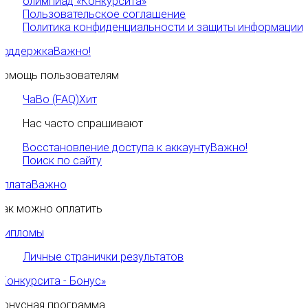
олимпиад «Конкурсита»
Пользовательское соглашение
Политика конфиденциальности и защиты информации
Поддержка
Важно!
Помощь пользователям
ЧаВо (FAQ)
Хит
Нас часто спрашивают
Восстановление доступа к аккаунту
Важно!
Поиск по сайту
Оплата
Важно
Как можно оплатить
Дипломы
Личные странички результатов
«Конкурсита - Бонус»
Бонусная программа