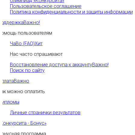
олимпиад «Конкурсита»
Пользовательское соглашение
Политика конфиденциальности и защиты информации
Поддержка
Важно!
Помощь пользователям
ЧаВо (FAQ)
Хит
Нас часто спрашивают
Восстановление доступа к аккаунту
Важно!
Поиск по сайту
Оплата
Важно
Как можно оплатить
Дипломы
Личные странички результатов
«Конкурсита - Бонус»
Бонусная программа