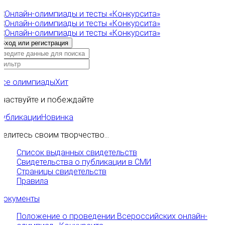
Все олимпиады
Хит
Участвуйте и побеждайте
Публикации
Новинка
Делитесь своим творчество...
Список выданных свидетельств
Свидетельства о публикации в СМИ
Страницы свидетельств
Правила
Документы
Положение о проведении Всероссийских онлайн-