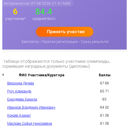
Актуально на: 07.08.2026 21:41 MSK
6
84.4
участников*
средний балл
Принять участие
Бесплатно • Простая регистрация • Сразу результат
*в таблице отображаются только участники олимпиады,
оформившие наградные документы (дипломы)
№
ФИО Участника/Куратора
Баллы
Вероника Дауева
87.88
1
Русу Александр
85.71
2
Еналдиева Камила
85
3
Иванков Владимир Иванович
84.62
4
Кокоев Азамат
81.58
5
Маслова Софья Николаевна
81.58
6