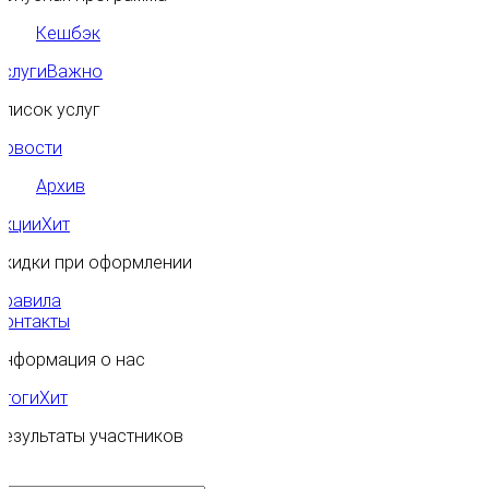
Кешбэк
Услуги
Важно
Список услуг
Новости
Архив
Акции
Хит
Скидки при оформлении
Правила
Контакты
Информация о нас
Итоги
Хит
Результаты участников