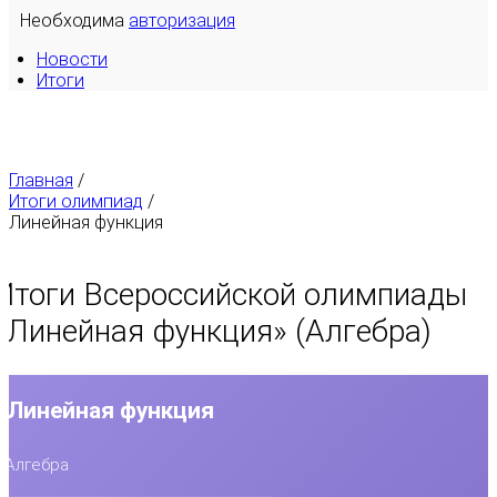
Необходима
авторизация
Новости
Итоги
Главная
/
Итоги олимпиад
/
Линейная функция
Итоги Всероссийской олимпиады
«
Линейная функция
» (Алгебра)
Линейная функция
Алгебра