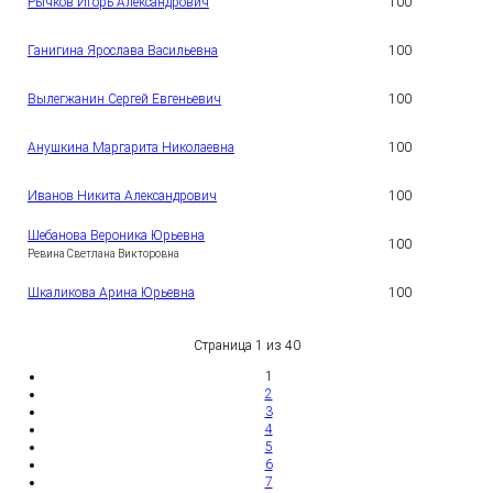
Рычков Игорь Александрович
100
4
1
Ганигина Ярослава Васильевна
100
5
1
Вылегжанин Сергей Евгеньевич
100
6
1
Анушкина Маргарита Николаевна
100
7
1
Иванов Никита Александрович
100
8
Шебанова Вероника Юрьевна
1
100
9
Ревина Светлана Викторовна
2
Шкаликова Арина Юрьевна
100
0
Страница 1 из 40
1
2
3
4
5
6
7