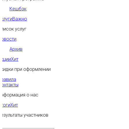
Кешбэк
Услуги
Важно
Список услуг
Новости
Архив
Акции
Хит
Скидки при оформлении
Правила
Контакты
Информация о нас
Итоги
Хит
Результаты участников