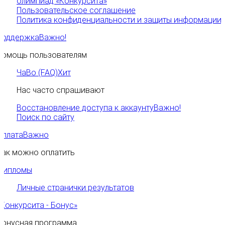
олимпиад «Конкурсита»
Пользовательское соглашение
Политика конфиденциальности и защиты информации
Поддержка
Важно!
Помощь пользователям
ЧаВо (FAQ)
Хит
Нас часто спрашивают
Восстановление доступа к аккаунту
Важно!
Поиск по сайту
Оплата
Важно
Как можно оплатить
Дипломы
Личные странички результатов
«Конкурсита - Бонус»
Бонусная программа