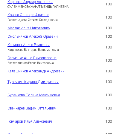
Каратаев Алдияр Асанович
100
3
СУЛЕЙМЕНОВА ЖАНАТ МЕНДЫГАЛИЕВНА
Кокова Эльвира Алиевна
100
4
Раскельдиева Фатима Ольядиновна
Маслак Илья Николаевич
100
5
Смольняков Алексей Юрьевич
100
6
Канипов Ильяс Раилевич
100
7
Кадыкеева Виктория Вениаминовна
Савченко Анна Вячеславовна
100
8
Екатериненко Елена Викторовна
Калашников Александр Андреевич
100
9
1
Турочкин Кирилл Дмитриевич
100
0
1
Буренкова Полина Максимовна
100
1
1
Свечкарев Вадим Ветальевич
100
2
1
Гончаров Илья Алексеевич
100
3
1