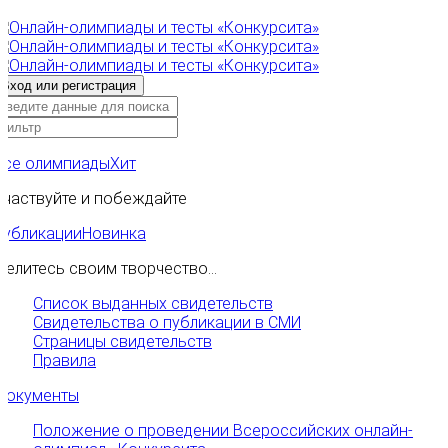
Все олимпиады
Хит
Участвуйте и побеждайте
Публикации
Новинка
Делитесь своим творчество...
Список выданных свидетельств
Свидетельства о публикации в СМИ
Страницы свидетельств
Правила
Документы
Положение о проведении Всероссийских онлайн-