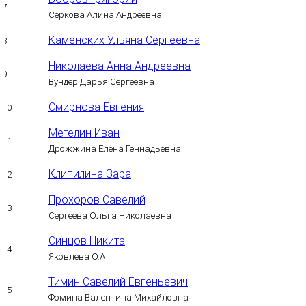
7
Серкова Алина Андреевна
Каменских Ульяна Сергеевна
8
Николаева Анна Андреевна
9
Вундер Дарья Сергеевна
Смирнова Евгения
10
Метелин Иван
11
Дрожжина Елена Геннадьевна
Клипилина Зара
12
Прохоров Савелий
13
Сергеева Ольга Николаевна
Синцов Никита
14
Яковлева О.А
Тимин Савелий Евгеньевич
15
Фомина Валентина Михайловна