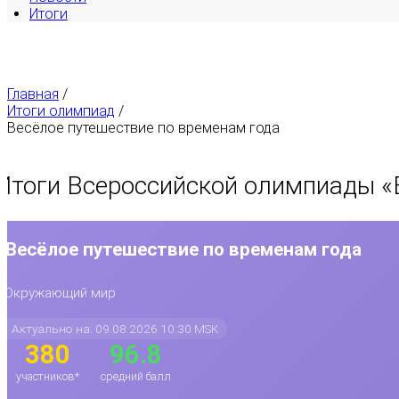
Итоги
Главная
/
Итоги олимпиад
/
Весёлое путешествие по временам года
Итоги Всероссийской олимпиады «
Весёлое путешествие по временам года
Окружающий мир
Актуально на: 09.08.2026 10:30 MSK
380
96.8
участников*
средний балл