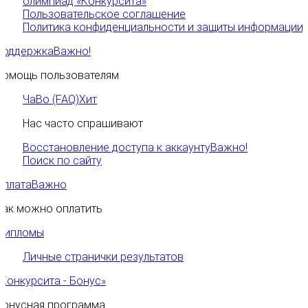
олимпиад «Конкурсита»
Пользовательское соглашение
Политика конфиденциальности и защиты информации
Поддержка
Важно!
Помощь пользователям
ЧаВо (FAQ)
Хит
Нас часто спрашивают
Восстановление доступа к аккаунту
Важно!
Поиск по сайту
Оплата
Важно
Как можно оплатить
Дипломы
Личные странички результатов
«Конкурсита - Бонус»
Бонусная программа