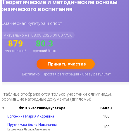
Теоретические и методические основы
физического воспитания
Физическая культура и спорт
Актуально на: 08.08.2026 09:00 MSK
879
80.3
участников*
средний балл
Принять участие
Бесплатно • Простая регистрация • Сразу результат
*в таблице отображаются только участники олимпиады,
оформившие наградные документы (дипломы)
№
ФИО Участника/Куратора
Баллы
Болбекина Мария Андреевна
100
1
Прудникова Елана Ильинична
100
2
Башмакова Лариса Алексеевна