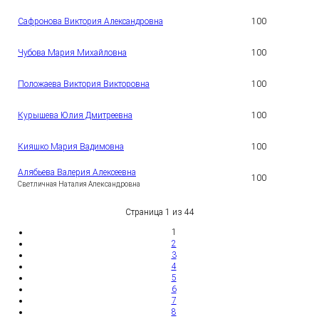
1
Сафронова Виктория Александровна
100
5
1
Чубова Мария Михайловна
100
6
1
Положаева Виктория Викторовна
100
7
1
Курышева Юлия Дмитреевна
100
8
1
Кияшко Мария Вадимовна
100
9
Алябьева Валерия Алексеевна
2
100
0
Светличная Наталия Александровна
Страница 1 из 44
1
2
3
4
5
6
7
8