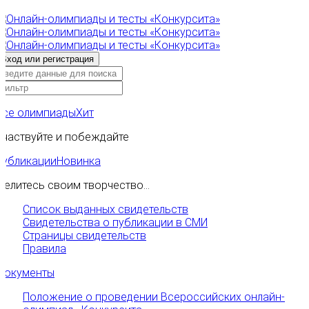
Все олимпиады
Хит
Участвуйте и побеждайте
Публикации
Новинка
Делитесь своим творчество...
Список выданных свидетельств
Свидетельства о публикации в СМИ
Страницы свидетельств
Правила
Документы
Положение о проведении Всероссийских онлайн-