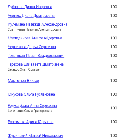
Дубасова Диана Игоревна
100
3
Черных Диана Дмитриевна
100
4
Кулемина Надежда Александровна
100
5
Светличная Наталья Александровна
Муслединова Анифе Айдеровна
100
6
Черникова Дарья Сергеевна
100
7
Толстяков Павел Владиславович
100
8
Терехова Елизавета Дмитриевна
100
9
Захаров Олег Юрьевич
1
Мартынов Виктор
100
0
1
Юнусова Ольга Руслановна
100
1
Редкозубова Анна Сергеевна
1
100
2
Цегельник Ольга Григорьевна
1
Россамаха Арина Юрьевна
100
3
1
Журинский Матвей Николаевич
100
4