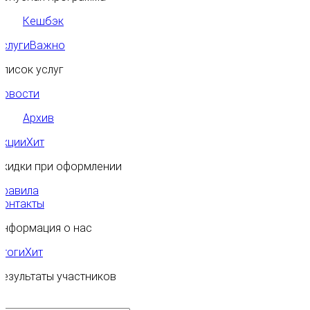
Кешбэк
Услуги
Важно
Список услуг
Новости
Архив
Акции
Хит
Скидки при оформлении
Правила
Контакты
Информация о нас
Итоги
Хит
Результаты участников