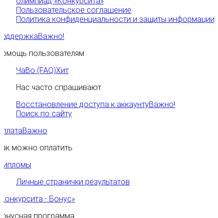
олимпиад «Конкурсита»
Пользовательское соглашение
Политика конфиденциальности и защиты информации
Поддержка
Важно!
Помощь пользователям
ЧаВо (FAQ)
Хит
Нас часто спрашивают
Восстановление доступа к аккаунту
Важно!
Поиск по сайту
Оплата
Важно
Как можно оплатить
Дипломы
Личные странички результатов
«Конкурсита - Бонус»
Бонусная программа