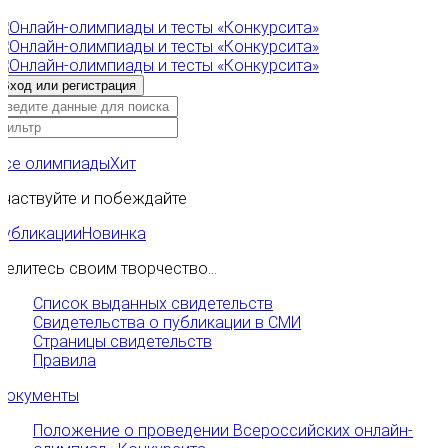
Все олимпиады
Хит
Участвуйте и побеждайте
Публикации
Новинка
Делитесь своим творчество...
Список выданных свидетельств
Свидетельства о публикации в СМИ
Страницы свидетельств
Правила
Документы
Положение о проведении Всероссийских онлайн-