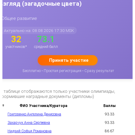
взгляд (загадочные цвета)
Общее развитие
Актуально на: 08.08.2026 17:30 MSK
32
73.1
участников*
средний балл
Принять участие
Бесплатно • Простая регистрация • Сразу результат
*в таблице отображаются только участники олимпиады,
оформившие наградные документы (дипломы)
№
ФИО Участника/Куратора
Баллы
Григоренко Ангелина Денисовна
93.33
1
Захарчук Анна Сергеевна
93.33
2
Нидзий Софья Романовна
86.67
3