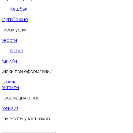
Кешбэк
Услуги
Важно
Список услуг
Новости
Архив
Акции
Хит
Скидки при оформлении
Правила
Контакты
Информация о нас
Итоги
Хит
Результаты участников