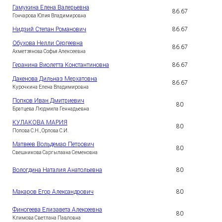
Гамукина Елена Валерьевна
86.67
4
Гончарова Юлия Владимировна
Нидзий Степан Романович
86.67
5
Обухова Нелли Сергеевна
86.67
6
Ахметзянова Софья Алексеевна
Геранина Виолетта Константиновна
86.67
7
Дакенова Дильназ Мерхатовна
86.67
8
Курочкина Елена Владимировна
Попков Иван Дмитриевич
80
9
Братцева Людмила Геннадьевна
КУЛАКОВА МАРИЯ
1
80
0
Попова С.Н., Орлова С.И.
Матвеев Вольдемар Петрович
1
80
1
Свешникова Саргылаана Семеновна
1
Вологдина Наталия Анатольевна
80
2
1
Макаров Егор Александрович
80
3
Финогеева Елизавета Алексеевна
1
80
4
Климова Светлана Павловна