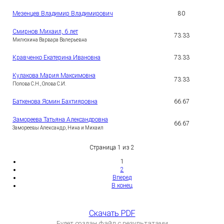
1
Мезенцев Владимир Владимирович
80
5
Смирнов Михаил, 6 лет
1
73.33
6
Милюхина Варвара Валерьевна
1
Кравченко Екатерина Ивановна
73.33
7
Кулакова Мария Максимовна
1
73.33
8
Попова С.Н., Олова С.И.
1
Баткенова Ясмин Бахтияровна
66.67
9
Замореева Татьяна Александровна
2
66.67
0
Замореевы Александр, Нина и Михаил
Страница 1 из 2
1
2
Вперед
В конец
Скачать PDF
Будет создан файл с результатами