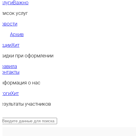
Услуги
Важно
Список услуг
Новости
Архив
Акции
Хит
Скидки при оформлении
Правила
Контакты
Информация о нас
Итоги
Хит
Результаты участников