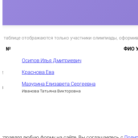
*в таблице отображаются только участники олимпиады, оформи
№
ФИО У
Осипов Илья Дмитриевич
1
Краснова Ева
2
Мазурина Елизавета Сергеевна
3
Иванова Татьяна Викторовна
Отправляя любую форму на сайте, Вы соглашаетесь с
Полит