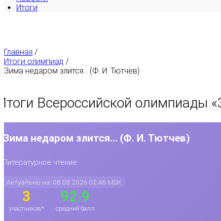
Итоги
Главная
/
Итоги олимпиад
/
Зима недаром злится... (Ф. И. Тютчев)
Итоги Всероссийской олимпиады «
Зима недаром злится... (Ф. И. Тютчев)
Литературное чтение
Актуально на: 08.08.2026 02:46 MSK
3
92.9
участников*
средний балл