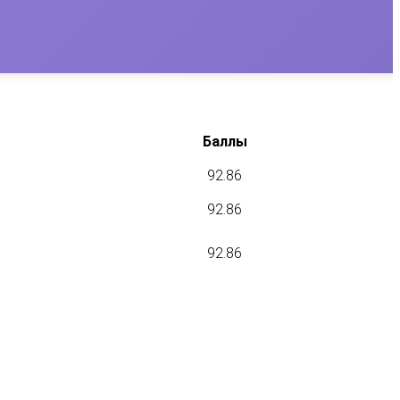
Баллы
92.86
92.86
92.86