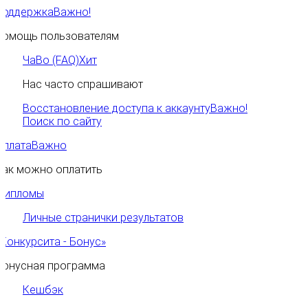
Поддержка
Важно!
Помощь пользователям
ЧаВо (FAQ)
Хит
Нас часто спрашивают
Восстановление доступа к аккаунту
Важно!
Поиск по сайту
Оплата
Важно
Как можно оплатить
Дипломы
Личные странички результатов
«Конкурсита - Бонус»
Бонусная программа
Кешбэк