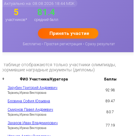
Актуально на: 08.08.2026 18:44 MSK
5
81.4
участников*
средний балл
Принять участие
Бесплатно • Простая регистрация • Сразу результат
*в таблице отображаются только участники олимпиады,
оформившие наградные документы (дипломы)
№
ФИО Участника/Куратора
Баллы
Зарубин Григорий Андреевич
92.98
1
Таранец Ирина Викторовна
Бровина София Юрьевна
89.47
2
Смирнов Павел Андреевич
80.7
3
Таранец Ирина Викторовна
Захаров Иван Владимирович
77.19
4
Таранец Ирина Викторовна