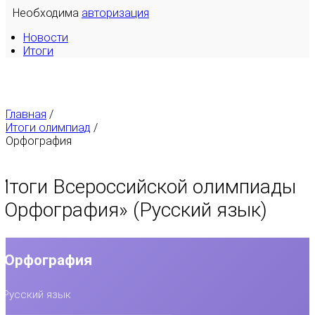
Необходима
авторизация
Новости
Итоги
Главная
/
Итоги олимпиад
/
Орфография
Итоги Всероссийской олимпиады
«
Орфография
» (Русский язык)
Орфография
Русский язык