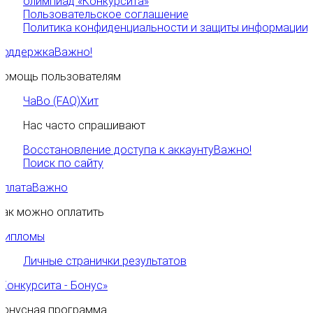
олимпиад «Конкурсита»
Пользовательское соглашение
Политика конфиденциальности и защиты информации
Поддержка
Важно!
Помощь пользователям
ЧаВо (FAQ)
Хит
Нас часто спрашивают
Восстановление доступа к аккаунту
Важно!
Поиск по сайту
Оплата
Важно
Как можно оплатить
Дипломы
Личные странички результатов
«Конкурсита - Бонус»
Бонусная программа