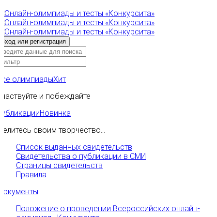
Все олимпиады
Хит
Участвуйте и побеждайте
Публикации
Новинка
Делитесь своим творчество...
Список выданных свидетельств
Свидетельства о публикации в СМИ
Страницы свидетельств
Правила
Документы
Положение о проведении Всероссийских онлайн-