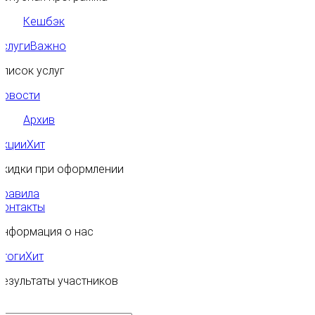
Кешбэк
Услуги
Важно
Список услуг
Новости
Архив
Акции
Хит
Скидки при оформлении
Правила
Контакты
Информация о нас
Итоги
Хит
Результаты участников