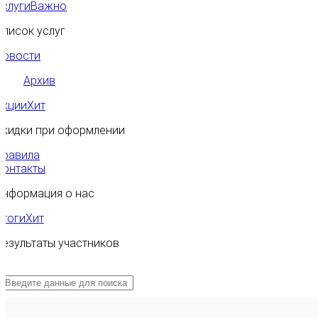
Услуги
Важно
Список услуг
Новости
Архив
Акции
Хит
Скидки при оформлении
Правила
Контакты
Информация о нас
Итоги
Хит
Результаты участников