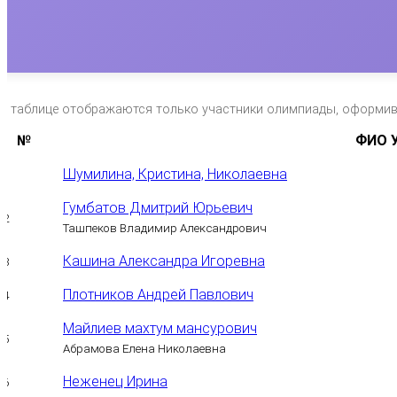
*в таблице отображаются только участники олимпиады, оформи
№
ФИО У
Шумилина, Кристина, Николаевна
1
Гумбатов Дмитрий Юрьевич
2
Ташпеков Владимир Александрович
Кашина Александра Игоревна
3
Плотников Андрей Павлович
4
Майлиев махтум мансурович
5
Абрамова Елена Николаевна
Неженец Ирина
6