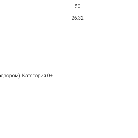
50
26.32
адзором). Категория 0+