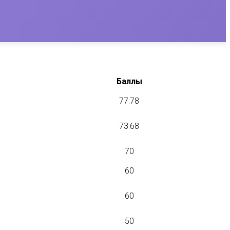
Баллы
77.78
73.68
70
60
60
50