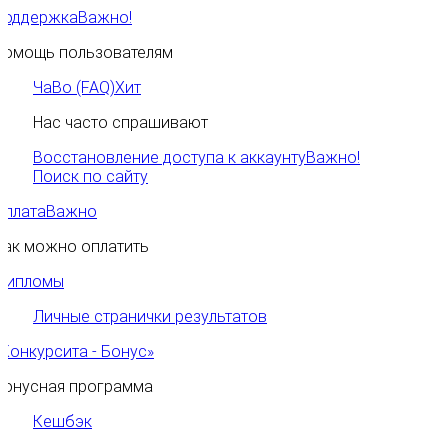
Поддержка
Важно!
Помощь пользователям
ЧаВо (FAQ)
Хит
Нас часто спрашивают
Восстановление доступа к аккаунту
Важно!
Поиск по сайту
Оплата
Важно
Как можно оплатить
Дипломы
Личные странички результатов
«Конкурсита - Бонус»
Бонусная программа
Кешбэк