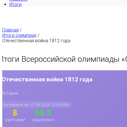
Итоги
Главная
/
Итоги олимпиад
/
Отечественная война 1812 года
Итоги Всероссийской олимпиады «
Отечественная война 1812 года
История
Актуально на: 07.08.2026 22:00 MSK
8
58.5
участников*
средний балл