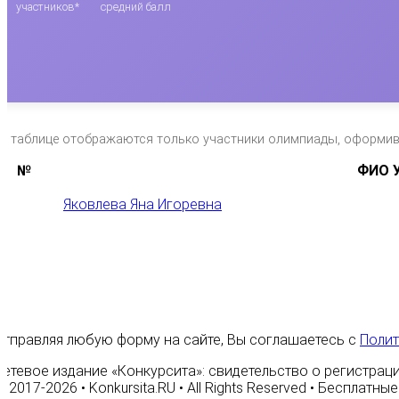
участников*
средний балл
*в таблице отображаются только участники олимпиады, оформи
№
ФИО У
Яковлева Яна Игоревна
1
Отправляя любую форму на сайте, Вы соглашаетесь с
Полит
Сетевое издание «Конкурсита»: свидетельство о регистраци
© 2017-2026 • Konkursita.RU • All Rights Reserved • Бесплат