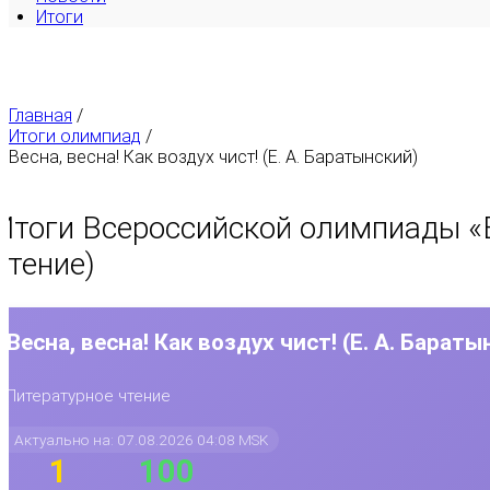
Итоги
Главная
/
Итоги олимпиад
/
Весна, весна! Как воздух чист! (Е. А. Баратынский)
Итоги Всероссийской олимпиады «
чтение)
Весна, весна! Как воздух чист! (Е. А. Бараты
Литературное чтение
Актуально на: 07.08.2026 04:08 MSK
1
100