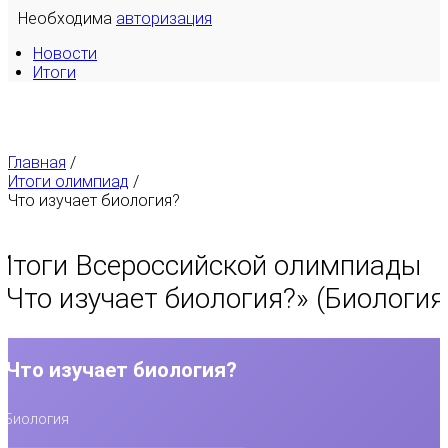
Необходима
авторизация
Новости
Итоги
Главная
/
Итоги олимпиад
/
Что изучает биология?
Итоги Всероссийской олимпиады
«
Что изучает биология?
» (Биология
Что изучает биология?
Биология