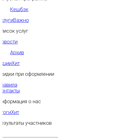
Кешбэк
Услуги
Важно
Список услуг
Новости
Архив
Акции
Хит
Скидки при оформлении
Правила
Контакты
Информация о нас
Итоги
Хит
Результаты участников