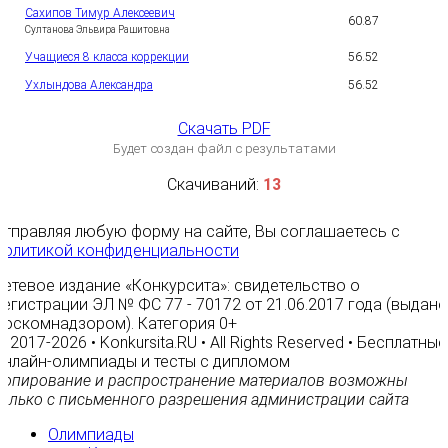
Сахипов Тимур Алексеевич
60.87
6
Султанова Эльвира Рашитовна
Учащиеся 8 класса коррекции
56.52
7
Ухлындова Александра
56.52
8
Скачать PDF
Будет создан файл с результатами
Скачиваний:
13
Отправляя любую форму на сайте, Вы соглашаетесь с
Политикой конфиденциальности
Сетевое издание «Конкурсита»: свидетельство о
регистрации ЭЛ № ФС 77 - 70172 от 21.06.2017 года (выдано
Роскомнадзором). Категория 0+
© 2017-2026 • Konkursita.RU • All Rights Reserved • Бесплатные
онлайн-олимпиады и тесты с дипломом
Копирование и распространение материалов возможны
только с письменного разрешения администрации сайта
Олимпиады