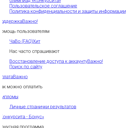
олимпиад «Конкурсита»
Пользовательское соглашение
Политика конфиденциальности и защиты информации
Поддержка
Важно!
Помощь пользователям
ЧаВо (FAQ)
Хит
Нас часто спрашивают
Восстановление доступа к аккаунту
Важно!
Поиск по сайту
Оплата
Важно
Как можно оплатить
Дипломы
Личные странички результатов
«Конкурсита - Бонус»
Бонусная программа