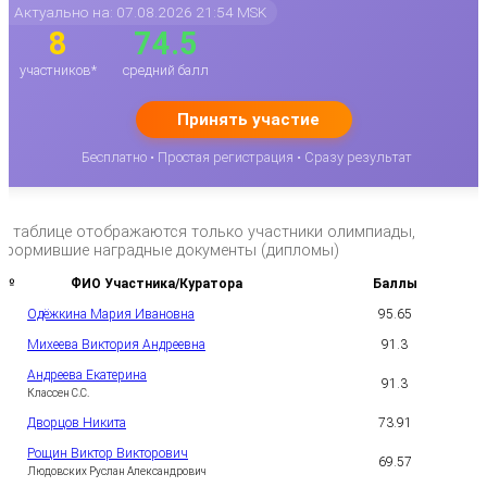
Актуально на: 07.08.2026 21:54 MSK
8
74.5
участников*
средний балл
Принять участие
Бесплатно • Простая регистрация • Сразу результат
*в таблице отображаются только участники олимпиады,
оформившие наградные документы (дипломы)
№
ФИО Участника/Куратора
Баллы
Одёжкина Мария Ивановна
95.65
1
Михеева Виктория Андреевна
91.3
2
Андреева Екатерина
91.3
3
Классен С.С.
Дворцов Никита
73.91
4
Рощин Виктор Викторович
69.57
5
Людовских Руслан Александрович