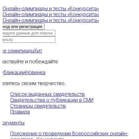
Все олимпиады
Хит
Участвуйте и побеждайте
Публикации
Новинка
Делитесь своим творчество...
Список выданных свидетельств
Свидетельства о публикации в СМИ
Страницы свидетельств
Правила
Документы
Положение о проведении Всероссийских онлайн-