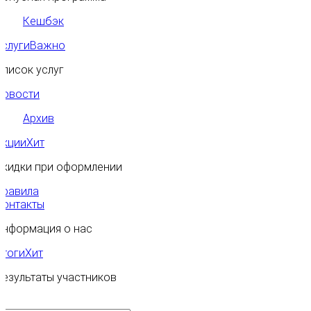
Кешбэк
Услуги
Важно
Список услуг
Новости
Архив
Акции
Хит
Скидки при оформлении
Правила
Контакты
Информация о нас
Итоги
Хит
Результаты участников