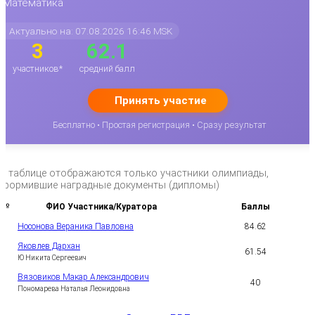
Математика
Актуально на: 07.08.2026 16:46 MSK
3
62.1
участников*
средний балл
Принять участие
Бесплатно • Простая регистрация • Сразу результат
*в таблице отображаются только участники олимпиады,
оформившие наградные документы (дипломы)
№
ФИО Участника/Куратора
Баллы
Носонова Вераника Павловна
84.62
1
Яковлев Дархан
61.54
2
Ю Никита Сергеевич
Вязовиков Макар Александрович
40
3
Пономарева Наталья Леонидовна