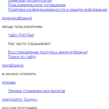
олимпиад «Конкурсита»
Пользовательское соглашение
Политика конфиденциальности и защиты информации
Поддержка
Важно!
Помощь пользователям
ЧаВо (FAQ)
Хит
Нас часто спрашивают
Восстановление доступа к аккаунту
Важно!
Поиск по сайту
Оплата
Важно
Как можно оплатить
Дипломы
Личные странички результатов
«Конкурсита - Бонус»
Бонусная программа