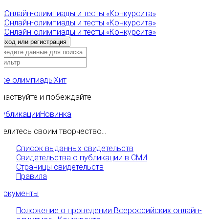
Все олимпиады
Хит
Участвуйте и побеждайте
Публикации
Новинка
Делитесь своим творчество...
Список выданных свидетельств
Свидетельства о публикации в СМИ
Страницы свидетельств
Правила
Документы
Положение о проведении Всероссийских онлайн-