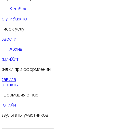
Кешбэк
Услуги
Важно
Список услуг
Новости
Архив
Акции
Хит
Скидки при оформлении
Правила
Контакты
Информация о нас
Итоги
Хит
Результаты участников