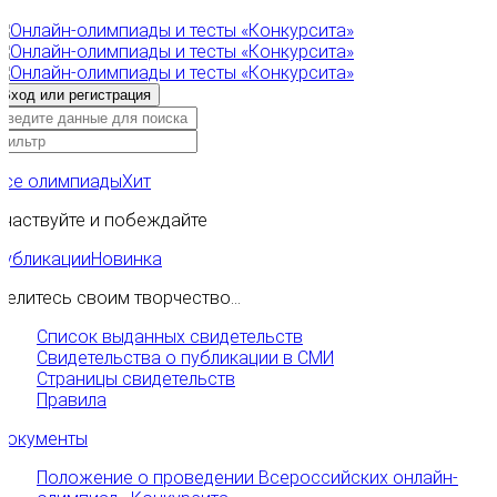
Все олимпиады
Хит
Участвуйте и побеждайте
Публикации
Новинка
Делитесь своим творчество...
Список выданных свидетельств
Свидетельства о публикации в СМИ
Страницы свидетельств
Правила
Документы
Положение о проведении Всероссийских онлайн-