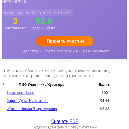
Математика
Актуально на: 08.08.2026 19:13 MSK
3
92.6
участников*
средний балл
Принять участие
Бесплатно • Простая регистрация • Сразу результат
*в таблице отображаются только участники олимпиады,
оформившие наградные документы (дипломы)
№
ФИО Участника/Куратора
Баллы
Корсакова Илана
100
1
Хайнас Денис Николаевич
94.44
2
Абашин Никита Владимирович
83.33
3
Скачать PDF
Будет создан файл с результатами