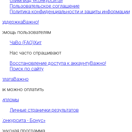
олимпиад «Конкурсита»
Пользовательское соглашение
Политика конфиденциальности и защиты информации
Поддержка
Важно!
Помощь пользователям
ЧаВо (FAQ)
Хит
Нас часто спрашивают
Восстановление доступа к аккаунту
Важно!
Поиск по сайту
Оплата
Важно
Как можно оплатить
Дипломы
Личные странички результатов
«Конкурсита - Бонус»
Бонусная программа