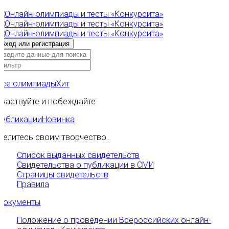
Все олимпиады
Хит
Участвуйте и побеждайте
Публикации
Новинка
Делитесь своим творчество...
Список выданных свидетельств
Свидетельства о публикации в СМИ
Страницы свидетельств
Правила
Документы
Положение о проведении Всероссийских онлайн-