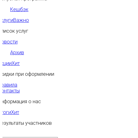
Кешбэк
Услуги
Важно
Список услуг
Новости
Архив
Акции
Хит
Скидки при оформлении
Правила
Контакты
Информация о нас
Итоги
Хит
Результаты участников