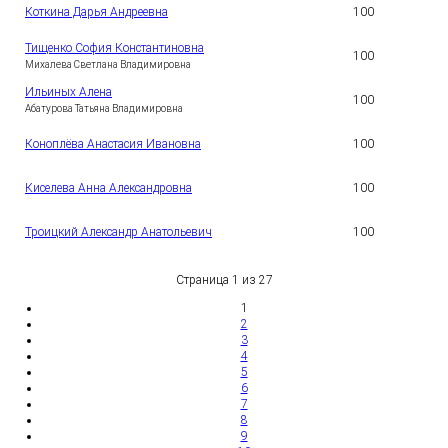
1
Коткина Дарья Андреевна
100
5
Тищенко София Константиновна
1
100
6
Михалева Светлана Владимировна
Ильиных Алена
1
100
7
Абатурова Татьяна Владимировна
1
Коноплëва Анастасия Ивановна
100
8
1
Киселева Анна Александровна
100
9
2
Троицкий Александр Анатольевич
100
0
Страница 1 из 27
1
2
3
4
5
6
7
8
9