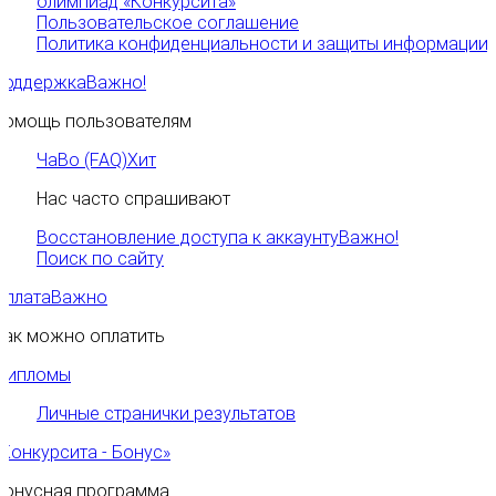
олимпиад «Конкурсита»
Пользовательское соглашение
Политика конфиденциальности и защиты информации
Поддержка
Важно!
Помощь пользователям
ЧаВо (FAQ)
Хит
Нас часто спрашивают
Восстановление доступа к аккаунту
Важно!
Поиск по сайту
Оплата
Важно
Как можно оплатить
Дипломы
Личные странички результатов
«Конкурсита - Бонус»
Бонусная программа