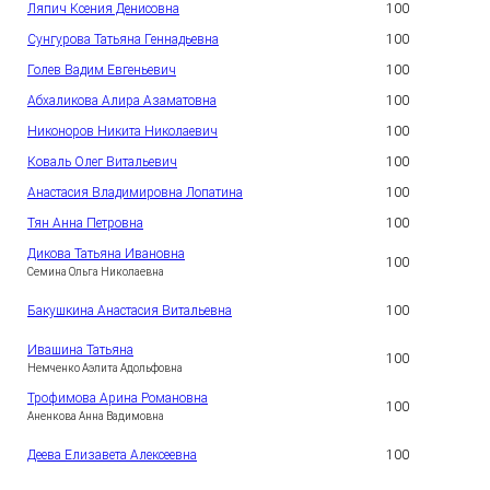
Ляпич Ксения Денисовна
100
2
Сунгурова Татьяна Геннадьевна
100
3
Голев Вадим Евгеньевич
100
4
Абхаликова Алира Азаматовна
100
5
Никоноров Никита Николаевич
100
6
Коваль Олег Витальевич
100
7
Анастасия Владимировна Лопатина
100
8
Тян Анна Петровна
100
9
Дикова Татьяна Ивановна
1
100
0
Семина Ольга Николаевна
1
Бакушкина Анастасия Витальевна
100
1
Ивашина Татьяна
1
100
2
Немченко Аэлита Адольфовна
Трофимова Арина Романовна
1
100
3
Аненкова Анна Вадимовна
1
Деева Елизавета Алексеевна
100
4