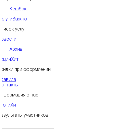
Кешбэк
Услуги
Важно
Список услуг
Новости
Архив
Акции
Хит
Скидки при оформлении
Правила
Контакты
Информация о нас
Итоги
Хит
Результаты участников