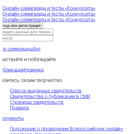
Все олимпиады
Хит
Участвуйте и побеждайте
Публикации
Новинка
Делитесь своим творчество...
Список выданных свидетельств
Свидетельства о публикации в СМИ
Страницы свидетельств
Правила
Документы
Положение о проведении Всероссийских онлайн-