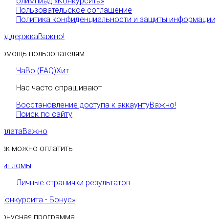
олимпиад «Конкурсита»
Пользовательское соглашение
Политика конфиденциальности и защиты информации
Поддержка
Важно!
Помощь пользователям
ЧаВо (FAQ)
Хит
Нас часто спрашивают
Восстановление доступа к аккаунту
Важно!
Поиск по сайту
Оплата
Важно
Как можно оплатить
Дипломы
Личные странички результатов
«Конкурсита - Бонус»
Бонусная программа