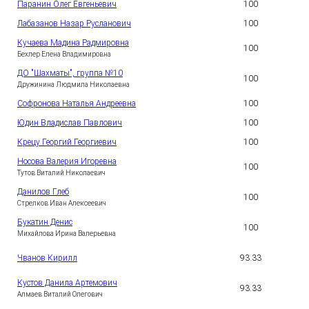
Паранин Олег Евгеньевич
100
3
Лабазанов Назар Русланович
100
4
Кучаева Мадина Радмировна
100
5
Бехлер Елена Владимировна
ДО "Шахматы", группа №10
100
6
Дружинина Людмила Николаевна
Софронова Наталья Андреевна
100
7
Юдин Владислав Павлович
100
8
Крецу Георгий Георгиевич
100
9
Носова Валерия Игоревна
1
100
0
Тутов Виталий Николаевич
Данилов Глеб
1
100
1
Стрелков Иван Алексеевич
Букатин Денис
1
100
2
Михайлова Ирина Валерьевна
1
Чванов Кирилл
93.33
3
Кустов Данила Артемович
1
93.33
4
Алмаев Виталий Олегович