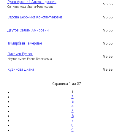
Гусев Арсений Александрович
1
93.33
5
Овчинникова Ирина Феликсовна
1
Серова Вероника Константиновна
93.33
6
1
Даутов Салим Амирович
93.33
7
1
Тимирбаев Тамерлан
93.33
8
Лихачев Руслан
1
93.33
9
Неутолимова Елена Георгиевна
2
Кудинова Диана
93.33
0
Страница 1 из 37
1
2
3
4
5
6
7
8
9