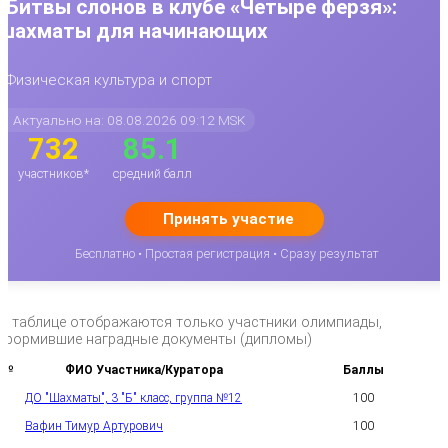
Битвы слонов в клубе «Четыре ферзя»:
шахматы для начинающих
Физическая культура и спорт
Актуально на: 08.08.2026 09:12 MSK
732
85.1
участников*
средний балл
Принять участие
Бесплатно • Простая регистрация • Сразу результат
*в таблице отображаются только участники олимпиады,
оформившие наградные документы (дипломы)
№
ФИО Участника/Куратора
Баллы
ДО "Шахматы", 3 "Б" класс, группа №12
100
1
Вафин Тимур Артурович
100
2