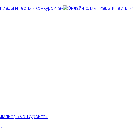
импиад «Конкурсита»
и