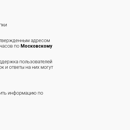
пки
одтвержденным адресом
 часов по
Московскому
оддержка пользователей
к и ответы на них могут
чить информацию по