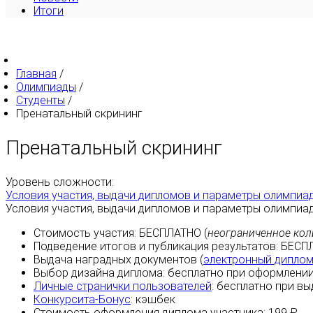
Итоги
Главная
/
Олимпиады
/
Студенты
/
Пренатальный скрининг
Пренатальный скрининг
Уровень сложности:
Условия участия, выдачи дипломов и параметры олимпиа
Условия участия, выдачи дипломов и параметры олимпиа
Стоимость участия:
БЕСПЛАТНО
(
неограниченное кол
Подведение итогов и публикация результатов:
БЕСП
Выдача наградных документов (
электронный дипло
Выбор дизайна диплома:
бесплатно
при оформлении
Личные странички пользователей
:
бесплатно
при вы
Конкурсита-Бонус
:
кэшбек
Стоимость оформления диплома участника: 199 ₽