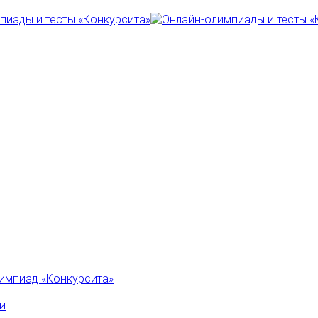
импиад «Конкурсита»
и