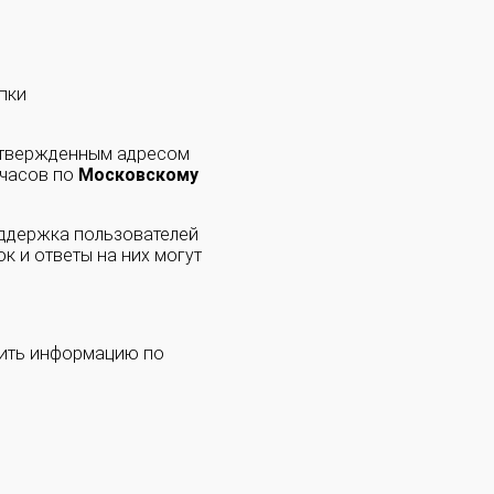
пки
одтвержденным адресом
 часов по
Московскому
оддержка пользователей
к и ответы на них могут
чить информацию по