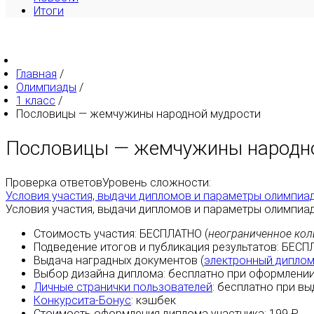
Итоги
Главная
/
Олимпиады
/
1 класс
/
Пословицы — жемчужины народной мудрости
Пословицы — жемчужины народн
Проверка ответов
Уровень сложности:
Условия участия, выдачи дипломов и параметры олимпиа
Условия участия, выдачи дипломов и параметры олимпиа
Стоимость участия:
БЕСПЛАТНО
(
неограниченное кол
Подведение итогов и публикация результатов:
БЕСП
Выдача наградных документов (
электронный дипло
Выбор дизайна диплома:
бесплатно
при оформлении
Личные странички пользователей
:
бесплатно
при вы
Конкурсита-Бонус
:
кэшбек
Стоимость оформления диплома участника: 199 ₽