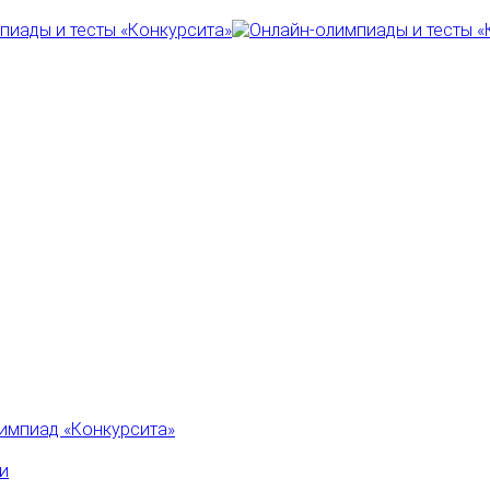
импиад «Конкурсита»
и