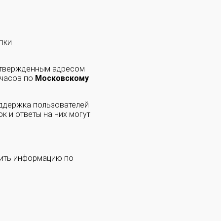
пки
одтвержденным адресом
 часов по
Московскому
оддержка пользователей
к и ответы на них могут
чить информацию по