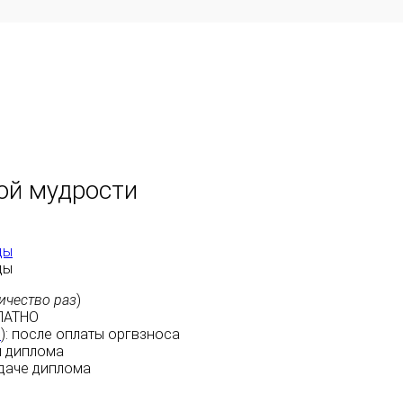
ой мудрости
ды
ды
ичество раз
)
ЛАТНО
м
):
после оплаты
оргвзноса
 диплома
даче диплома