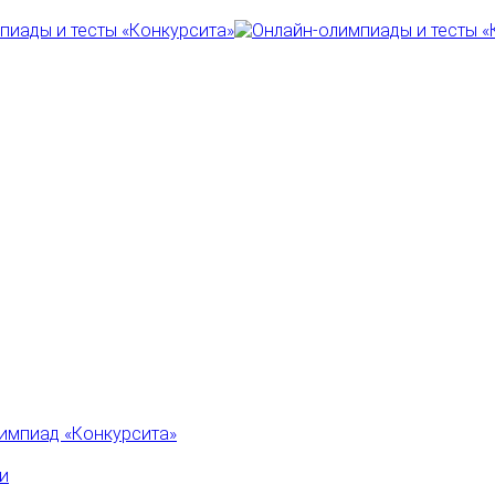
импиад «Конкурсита»
и