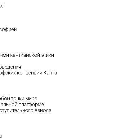
ол
ософией
ями кантианской этики
оведения
офских концепций Канта
бой точки мира
иальной платформе
ступительного взноса
ы