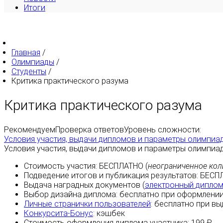
Итоги
Главная
/
Олимпиады
/
Студенты
/
Критика практического разума
Критика практического разума
Рекомендуем
Проверка ответов
Уровень сложности:
Условия участия, выдачи дипломов и параметры олимпиа
Условия участия, выдачи дипломов и параметры олимпиа
Стоимость участия:
БЕСПЛАТНО
(
неограниченное кол
Подведение итогов и публикация результатов:
БЕСП
Выдача наградных документов (
электронный дипло
Выбор дизайна диплома:
бесплатно
при оформлении
Личные странички пользователей
:
бесплатно
при вы
Конкурсита-Бонус
:
кэшбек
Стоимость оформления диплома участника: 199 ₽