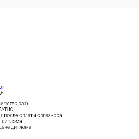
ды
ды
ичество раз
)
ЛАТНО
м
):
после оплаты
оргвзноса
 диплома
даче диплома