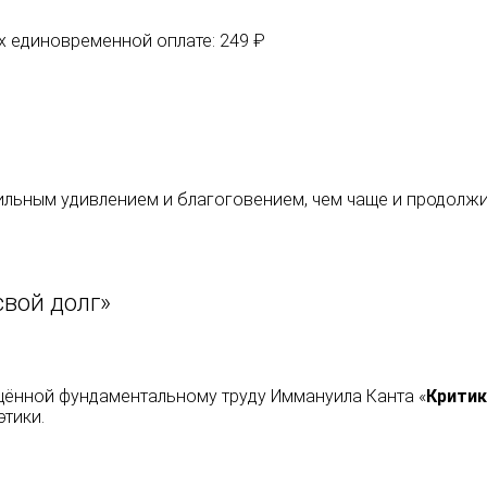
их единовременной оплате: 249 ₽
ильным удивлением и благоговением, чем чаще и продолжи
свой долг»
щённой фундаментальному труду Иммануила Канта «
Критик
этики.