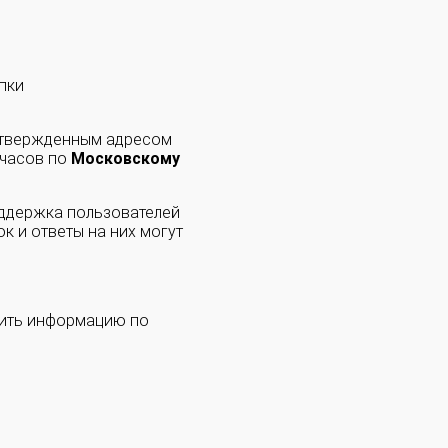
пки
одтвержденным адресом
 часов по
Московскому
оддержка пользователей
к и ответы на них могут
чить информацию по