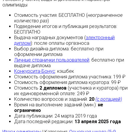
олимпиады
Стоимость участия:
БЕСПЛАТНО
(
неограниченное
количество раз
)
Подведение итогов и публикация результатов:
БЕСПЛАТНО
Выдача наградных документов (
электронный
диплом
):
после оплаты
оргвзноса
Выбор дизайна диплома:
бесплатно
при
оформлении диплома
Личные странички пользователей
:
бесплатно
при
выдаче диплома
Конкурсита-Бонус
:
кэшбек
Стоимость оформления диплома участника: 199 ₽
Стоимость оформления диплома куратора: 99 ₽
Стоимость
2 дипломов
(участника и куратора) при
их единовременной оплате: 249 ₽
Количество вопросов и заданий:
20
(с ротацией)
Время на выполнение заданий (мин.):
не
ограничено
Дата публикации: 24 марта 2019 года
Дата последней редакции:
13 апреля 2025 года
Итоги олимпиады
| Категория:
Основная школа (5-9