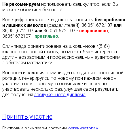
Не рекомендуем
использовать калькулятор, если Вы
можете обойтись без него!
Все «цифровые» ответы должны вносится
без пробелов
и лишних символов
(разделителей): 36.051.672.107
или
36,051,672,107
или
36 051 672 107 -
неправильно
,
36051672107 -
правильно
.
Олимпиада ориентирована на школьников \(5-6\)
классов основной школы, но может быть интересна
другим возрастным и профессиональным аудиториям —
любителям математики.
Вопросы и задания олимпиады находятся в постоянной
ротации, генерируясь по-новому при каждом новом
участии в нем. Поэтому в олимпиаде интересно
участвовать несколько раз, улучшая свои результаты
для получения
заслуженного диплома
.
Принять участие
Групповые олимпиады доступны
организаторам