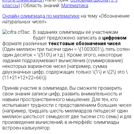
классы)
| Область знаний:
Математика
Онлайн-олимпиада по математике
на тему «
Обозначение
натуральных чисел
».
В заданиях олимпиады её участникам
будет предложено записать в
цифровом
формате различные
текстовые обозначения чисел
(Один миллион три тысячи один = \(1003001\), пять сотен
один десяток = \(510\) и т.д.). Кроме этого, некоторые
задания подразумевают вычисления (суммирование)
некоторых вариантов чисел (например, сумма
двухзначных цифр, содержащих только \(1\) и \(2\) это \
(11+21+12+22=66\)).
Приняв участие в олимпиаде, Вы сможете проверить
свои знания записи цифр, развить внимательность и
навыки пространственного мышления. Для тех, кто
испытывает трудности с представлением больших чисел
(например, тридцать шесть миллиардов пятьдесят один
миллион шестьсот семьдесят две тысячи сто семь) и для
произведения вычислений, в интерфейс олимпиады
встроен калькулятор.