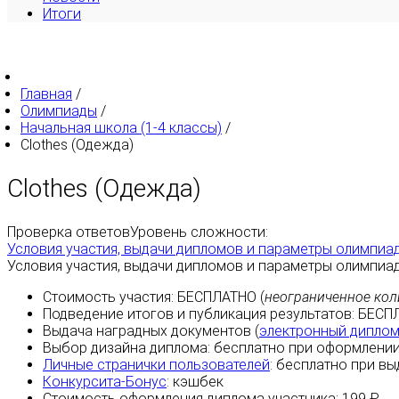
Итоги
Главная
/
Олимпиады
/
Начальная школа (1-4 классы)
/
Clothes (Одежда)
Clothes (Одежда)
Проверка ответов
Уровень сложности:
Условия участия, выдачи дипломов и параметры олимпиа
Условия участия, выдачи дипломов и параметры олимпиа
Стоимость участия:
БЕСПЛАТНО
(
неограниченное кол
Подведение итогов и публикация результатов:
БЕСП
Выдача наградных документов (
электронный дипло
Выбор дизайна диплома:
бесплатно
при оформлении
Личные странички пользователей
:
бесплатно
при вы
Конкурсита-Бонус
:
кэшбек
Стоимость оформления диплома участника: 199 ₽