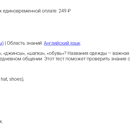
их единовременной оплате: 249 ₽
ы)
| Область знаний:
Английский язык
», «джинсы», «шапка», «обувь»? Названия одежды — важная 
седневном общении. Этот тест поможет проверить знание с
hat, shoes);
;