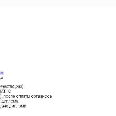
ды
ды
ичество раз
)
ЛАТНО
м
):
после оплаты
оргвзноса
 диплома
даче диплома