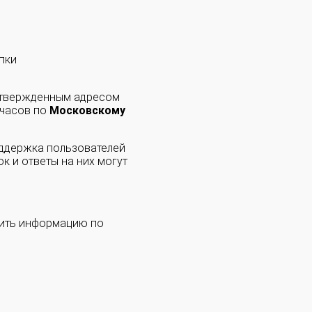
пки
одтвержденным адресом
 часов по
Московскому
оддержка пользователей
к и ответы на них могут
чить информацию по