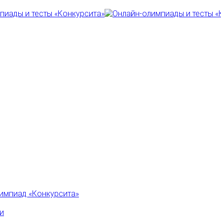
импиад «Конкурсита»
и