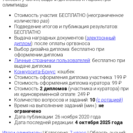
олимпиады
Стоимость участия:
БЕСПЛАТНО
(
неограниченное
количество раз
)
Подведение итогов и публикация результатов:
БЕСПЛАТНО
Выдача наградных документов (
электронный
диплом
):
после оплаты
оргвзноса
Выбор дизайна диплома:
бесплатно
при
оформлении диплома
Личные странички пользователей
:
бесплатно
при
выдаче диплома
Конкурсита-Бонус
:
кэшбек
Стоимость оформления диплома участника: 199 ₽
Стоимость оформления диплома куратора: 99 ₽
Стоимость
2 дипломов
(участника и куратора) при
их единовременной оплате: 249 ₽
Количество вопросов и заданий:
10
(с ротацией)
Время на выполнение заданий (мин.):
не
ограничено
Дата публикации: 26 ноября 2020 года
Дата последней редакции:
4 октября 2025 года
Итоги олимпиады
| Категория:
7 класс
| Область знаний: