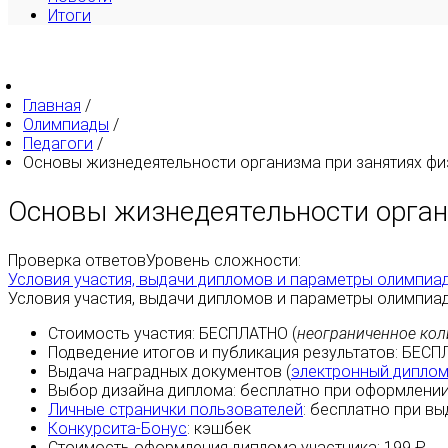
Итоги
Главная
/
Олимпиады
/
Педагоги
/
Основы жизнедеятельности организма при занятиях физк
Основы жизнедеятельности орган
Проверка ответов
Уровень сложности:
Условия участия, выдачи дипломов и параметры олимпиа
Условия участия, выдачи дипломов и параметры олимпиа
Стоимость участия:
БЕСПЛАТНО
(
неограниченное кол
Подведение итогов и публикация результатов:
БЕСП
Выдача наградных документов (
электронный дипло
Выбор дизайна диплома:
бесплатно
при оформлении
Личные странички пользователей
:
бесплатно
при вы
Конкурсита-Бонус
:
кэшбек
Стоимость оформления диплома участника: 199 ₽