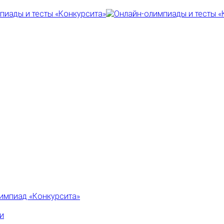
импиад «Конкурсита»
и