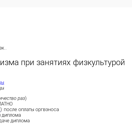
...
изма при занятиях физкультурой
ды
ды
ичество раз
)
ЛАТНО
м
):
после оплаты
оргвзноса
 диплома
даче диплома