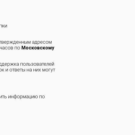
пки
одтвержденным адресом
 часов по
Московскому
оддержка пользователей
к и ответы на них могут
чить информацию по