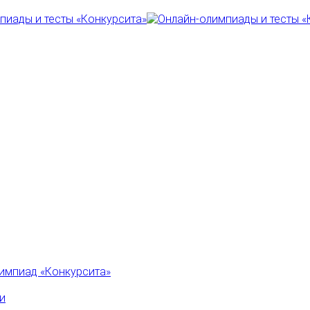
импиад «Конкурсита»
и