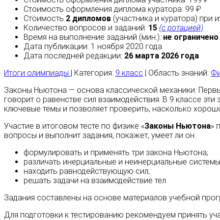
Стоимость оформления диплома куратора: 99 ₽
Стоимость
2 дипломов
(участника и куратора) при 
Количество вопросов и заданий:
15
(с ротацией)
Время на выполнение заданий (мин.):
не ограничено
Дата публикации: 1 ноября 2020 года
Дата последней редакции:
26 марта 2026 года
Итоги олимпиады
| Категория:
9 класс
| Область знаний:
Фи
Законы Ньютона — основа классической механики. Первый
говорит о равенстве сил взаимодействия. В 9 классе эти
ключевые темы и позволяет проверить, насколько хорошо
Участие в итоговом тесте по физике «
Законы Ньютона
» 
вопросы и выполнит задания, покажет, умеет ли он:
формулировать и применять три закона Ньютона;
различать инерциальные и неинерциальные системы 
находить равнодействующую сил;
решать задачи на взаимодействие тел.
Задания составлены на основе материалов учебной прог
Для подготовки к тестированию рекомендуем принять уч