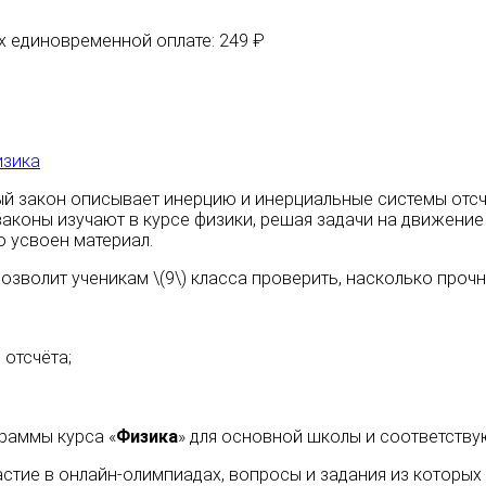
их единовременной оплате: 249 ₽
зика
 закон описывает инерцию и инерциальные системы отсчёт
 законы изучают в курсе физики, решая задачи на движение
 усвоен материал.
позволит ученикам \(9\) класса проверить, насколько прочн
отсчёта;
раммы курса «
Физика
» для основной школы и соответству
астие в онлайн-олимпиадах, вопросы и задания из которы