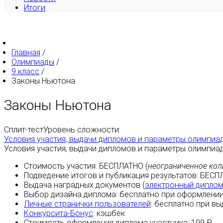
Итоги
Главная
/
Олимпиады
/
9 класс
/
Законы Ньютона
Законы Ньютона
Сплит-тест
Уровень сложности:
Условия участия, выдачи дипломов и параметры олимпиа
Условия участия, выдачи дипломов и параметры олимпиа
Стоимость участия:
БЕСПЛАТНО
(
неограниченное кол
Подведение итогов и публикация результатов:
БЕСП
Выдача наградных документов (
электронный дипло
Выбор дизайна диплома:
бесплатно
при оформлении
Личные странички пользователей
:
бесплатно
при вы
Конкурсита-Бонус
:
кэшбек
Стоимость оформления диплома участника: 199 ₽