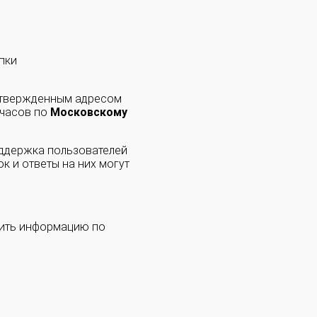
пки
одтвержденным адресом
 часов по
Московскому
оддержка пользователей
к и ответы на них могут
чить информацию по