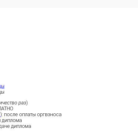
ды
ды
ичество раз
)
ЛАТНО
м
):
после оплаты
оргвзноса
 диплома
даче диплома