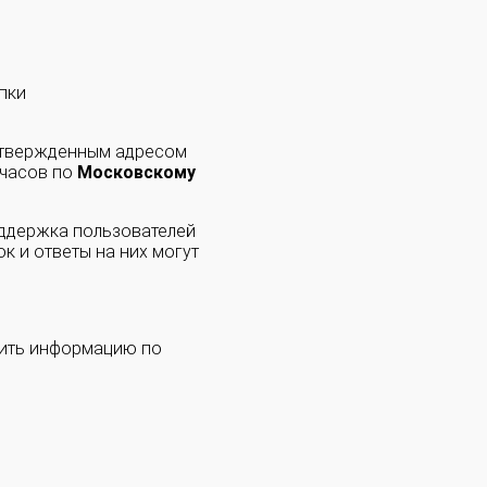
пки
одтвержденным адресом
 часов по
Московскому
оддержка пользователей
к и ответы на них могут
чить информацию по