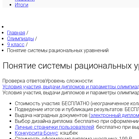
Итоги
Главная
/
Олимпиады
/
9 класс
/
Понятие системы рациональных уравнений
Понятие системы рациональных у
Проверка ответов
Уровень сложности:
Условия участия, выдачи дипломов и параметры олимпиа
Условия участия, выдачи дипломов и параметры олимпиа
Стоимость участия:
БЕСПЛАТНО
(
неограниченное кол
Подведение итогов и публикация результатов:
БЕСП
Выдача наградных документов (
электронный дипло
Выбор дизайна диплома:
бесплатно
при оформлении
Личные странички пользователей
:
бесплатно
при вы
Конкурсита-Бонус
:
кэшбек
Стоимость оформления диплома участника: 199 ₽