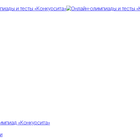
импиад «Конкурсита»
и