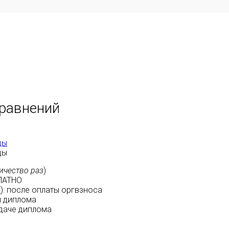
равнений
ды
ды
ичество раз
)
ЛАТНО
м
):
после оплаты
оргвзноса
 диплома
даче диплома