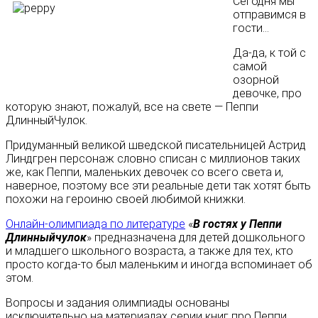
Сегодня мы
отправимся в
гости...
Да-да, к той с
самой
озорной
девочке, про
которую знают, пожалуй, все на свете — Пеппи
ДлинныйЧулок.
Придуманный великой шведской писательницей Астрид
Линдгрен персонаж словно списан с миллионов таких
же, как Пеппи, маленьких девочек со всего света и,
наверное, поэтому все эти реальные дети так хотят быть
похожи на героиню своей любимой книжки.
Онлайн-олимпиада по литературе
«
В гостях у Пеппи
Длинныйчулок
» предназначена для детей дошкольного
и младшего школьного возраста, а также для тех, кто
просто когда-то был маленьким и иногда вспоминает об
этом.
Вопросы и задания олимпиады основаны
исключительно на материалах серии книг про Пеппи,