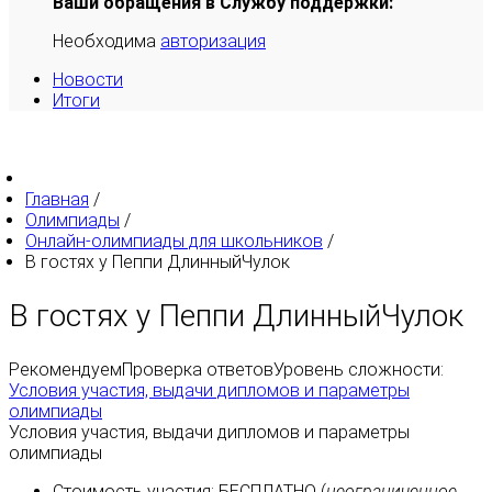
Ваши обращения в Службу поддержки:
Необходима
авторизация
Новости
Итоги
Главная
/
Олимпиады
/
Онлайн-олимпиады для школьников
/
В гостях у Пеппи ДлинныйЧулок
В гостях у Пеппи ДлинныйЧулок
Рекомендуем
Проверка ответов
Уровень сложности:
Условия участия, выдачи дипломов и параметры
олимпиады
Условия участия, выдачи дипломов и параметры
олимпиады
Стоимость участия:
БЕСПЛАТНО
(
неограниченное