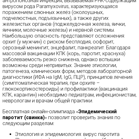
антропонозная инфекция, вызываемая РНК-содержащим
вирусом рода Paramyxovirus, характеризующаяся
поражением слюнных желёз (околоушных,
подчелюстных, подъязычных), а также других
железистых органов (поджелудочная железа, яички,
яичники, молочные железы) и нервной системы.
Наибольшую опасность представляют осложнения:
орхит (у мужчин) с риском бесплодия, оофорит,
серозный менингит, энцефалит, панкреатит. Благодаря
массовой вакцинации КПК (корь, паротит, краснуха)
заболеваемость резко снижена, однако вспышки
возможны среди непривитых. Знание этиологии,
патогенеза, клинических форм, методов лабораторной
диагностики (ИФА на IgM, IgG, ПЦР), принципов лечения
(симптоматическая терапия, при орхите –
глюкокортикостероиды) и профилактики (вакцинация
КПК, карантин) необходимо педиатрам, инфекционистам,
неврологам и врачам общей практики.
Бесплатная онлайн-олимпиада «
Эпидемический
паротит (свинка)
» позволит проверить знания по
следующим разделам:
Этиология и эпидемиология: вирус паротита