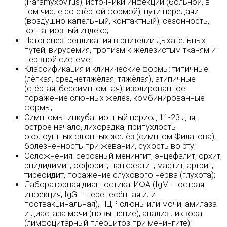
(Paramyxovirus), источники инфекции (больной, в
том числе со стёртой формой), пути передачи
(воздушно-капельный, контактный), сезонность,
контагиозный индекс;
Патогенез: репликация в эпителии дыхательных
путей, вирусемия, тропизм к железистым тканям и
нервной системе;
Классификация и клинические формы: типичные
(лёгкая, среднетяжёлая, тяжёлая), атипичные
(стёртая, бессимптомная); изолированное
поражение слюнных желёз, комбинированные
формы;
Симптомы: инкубационный период 11-23 дня,
острое начало, лихорадка, припухлость
околоушных слюнных желёз (симптом Филатова),
болезненность при жевании, сухость во рту;
Осложнения: серозный менингит, энцефалит, орхит,
эпидидимит, оофорит, панкреатит, мастит, артрит,
тиреоидит, поражение слухового нерва (глухота);
Лабораторная диагностика: ИФА (IgM – острая
инфекция, IgG – перенесённая или
поствакцинальная), ПЦР слюны или мочи, амилаза
и диастаза мочи (повышение), анализ ликвора
(лимфоцитарный плеоцитоз при менингите);