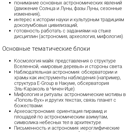
понимание основных астрономических явлений
(движение Солнца и Луны, фазы Луны, сезонные
изменения);
интерес к истории науки и культурным традициям
доколумбовых цивилизаций;
готовность работать с заданиями на стыке
дисциплин (астрономия, археология, мифология).
Основные тематические блоки
Космология майя: представления о структуре
Вселенной, «мировые деревья» и стороны света.
Наблюдательная астрономия: обсерватории и
храмы как инструменты наблюдения (например,
структура E‑Group в Накуме, обсерватория
Эль‑Караколь в Чичен‑Ице).
Мифология и ритуалы: астрономические мотивы в
«Пополь‑Вух» и других текстах, связь планет с
божествами.
Археоастрономия: ориентация пирамид и
площадей по астрономическим азимутам,
символика небесных тел в архитектуре.
Письменность и астрономия: иероглифические