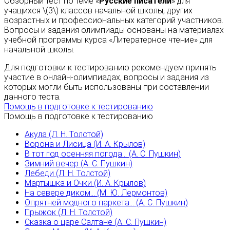
Обзорный тест по теме «
Русские писатели
» для
учащихся \(3\) классов начальной школы, других
возрастных и профессиональных категорий участников.
Вопросы и задания олимпиады основаны на материалах
учебной программы курса «Литератерное чтение» для
начальной школы.
Для подготовки к тестированию рекомендуем принять
участие в онлайн-олимпиадах, вопросы и задания из
которых могли быть использованы при составлении
данного теста.
Помощь в подготовке к тестированию
Помощь в подготовке к тестированию
Акула (Л. Н. Толстой)
Ворона и Лисица (И. А. Крылов)
В тот год осенняя погода... (А. С. Пушкин)
Зимний вечер (А. С. Пушкин)
Лебеди (Л. Н. Толстой)
Мартышка и Очки (И. А. Крылов)
На севере диком... (М. Ю. Лермонтов)
Опрятней модного паркета... (А. С. Пушкин)
Прыжок (Л. Н. Толстой)
Сказка о царе Салтане (А. С. Пушкин)