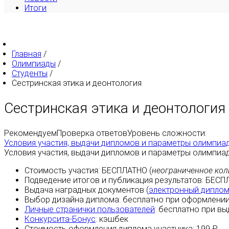
Итоги
Главная
/
Олимпиады
/
Студенты
/
Сестринская этика и деонтология
Сестринская этика и деонтология
Рекомендуем
Проверка ответов
Уровень сложности:
Условия участия, выдачи дипломов и параметры олимпиа
Условия участия, выдачи дипломов и параметры олимпиа
Стоимость участия:
БЕСПЛАТНО
(
неограниченное кол
Подведение итогов и публикация результатов:
БЕСП
Выдача наградных документов (
электронный дипло
Выбор дизайна диплома:
бесплатно
при оформлении
Личные странички пользователей
:
бесплатно
при вы
Конкурсита-Бонус
:
кэшбек
Стоимость оформления диплома участника: 199 ₽