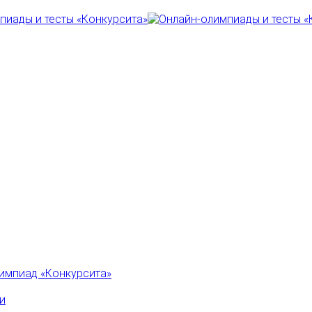
импиад «Конкурсита»
и