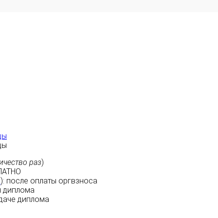
ды
ды
ичество раз
)
ЛАТНО
м
):
после оплаты
оргвзноса
 диплома
даче диплома