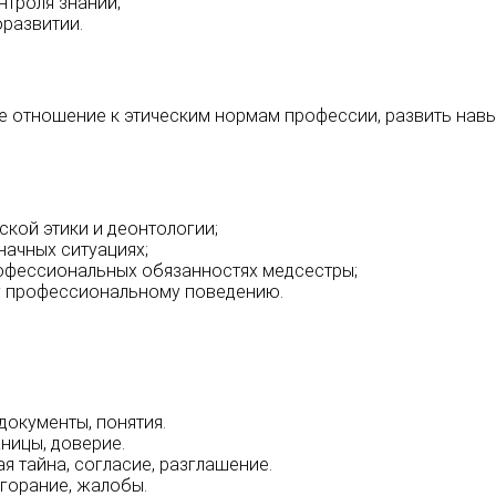
нтроля знаний;
развитии.
е отношение к этическим нормам профессии, развить нав
кой этики и деонтологии;
начных ситуациях;
офессиональных обязанностях медсестры;
му профессиональному поведению.
документы, понятия.
ницы, доверие.
 тайна, согласие, разглашение.
горание, жалобы.