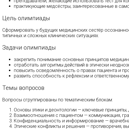
преподаватели, желающие использовать тест для ко
практикующие медсёстры, заинтересованные в само
Цель олимпиады
Сформировать у будущих медицинских сестёр осознанно
типичных и сложных клинических ситуациях.
Задачи олимпиады
закрепить понимание основных принципов медицинс
отработать алгоритмы действий в этически неодноз
повысить осведомлённость о правах пациента и пр
развить способность к рефлексии и ответственно
Темы вопросов
Вопросы сгруппированы по тематическим блокам:
Основы этики и деонтологии — ключевые принципы, 
Взаимоотношения с пациентом — коммуникация, гра
Конфиденциальность и информирование — врачебная
Этические конфликты и решения — противоречия, вы