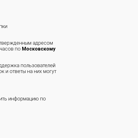
пки
одтвержденным адресом
 часов по
Московскому
оддержка пользователей
к и ответы на них могут
чить информацию по