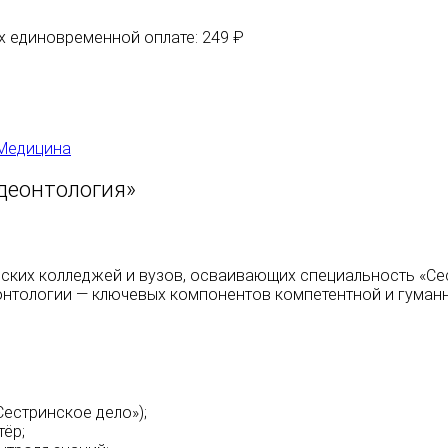
их единовременной оплате: 249 ₽
Медицина
деонтология»
ских колледжей и вузов, осваивающих специальность «Сес
онтологии — ключевых компонентов компетентной и гуманн
естринское дело»);
ёр;