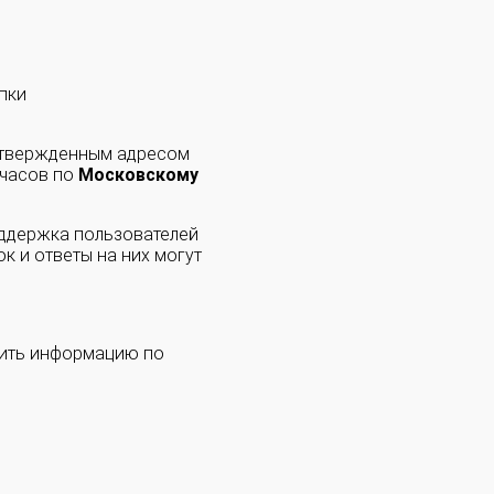
пки
одтвержденным адресом
 часов по
Московскому
оддержка пользователей
к и ответы на них могут
чить информацию по