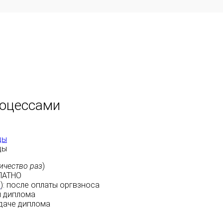
роцессами
ды
ды
ичество раз
)
ЛАТНО
м
):
после оплаты
оргвзноса
 диплома
даче диплома