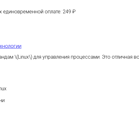
их единовременной оплате: 249 ₽
хнологии
ндам \(Linux\) для управления процессами. Это отличная 
nux
ни