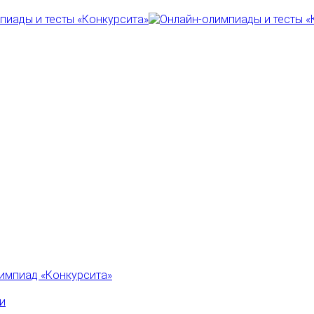
импиад «Конкурсита»
и