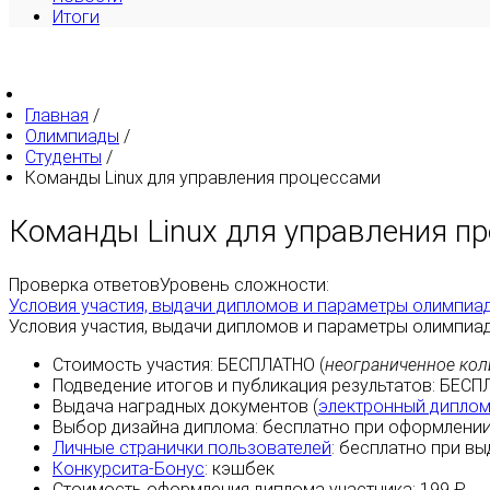
Итоги
Главная
/
Олимпиады
/
Студенты
/
Команды Linux для управления процессами
Команды Linux для управления п
Проверка ответов
Уровень сложности:
Условия участия, выдачи дипломов и параметры олимпиа
Условия участия, выдачи дипломов и параметры олимпиа
Стоимость участия:
БЕСПЛАТНО
(
неограниченное кол
Подведение итогов и публикация результатов:
БЕСП
Выдача наградных документов (
электронный дипло
Выбор дизайна диплома:
бесплатно
при оформлении
Личные странички пользователей
:
бесплатно
при вы
Конкурсита-Бонус
:
кэшбек
Стоимость оформления диплома участника: 199 ₽