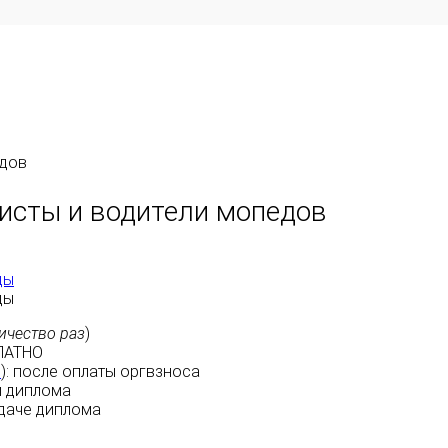
едов
исты и водители мопедов
ды
ды
ичество раз
)
ЛАТНО
м
):
после оплаты
оргвзноса
 диплома
даче диплома