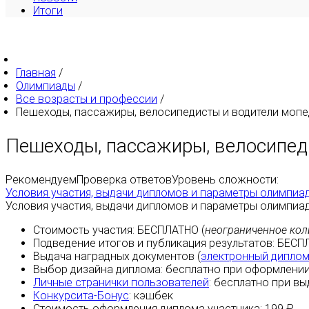
Итоги
Главная
/
Олимпиады
/
Все возрасты и профессии
/
Пешеходы, пассажиры, велосипедисты и водители моп
Пешеходы, пассажиры, велосипед
Рекомендуем
Проверка ответов
Уровень сложности:
Условия участия, выдачи дипломов и параметры олимпиа
Условия участия, выдачи дипломов и параметры олимпиа
Стоимость участия:
БЕСПЛАТНО
(
неограниченное кол
Подведение итогов и публикация результатов:
БЕСП
Выдача наградных документов (
электронный дипло
Выбор дизайна диплома:
бесплатно
при оформлении
Личные странички пользователей
:
бесплатно
при вы
Конкурсита-Бонус
:
кэшбек
Стоимость оформления диплома участника: 199 ₽