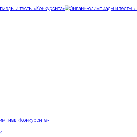
импиад «Конкурсита»
и