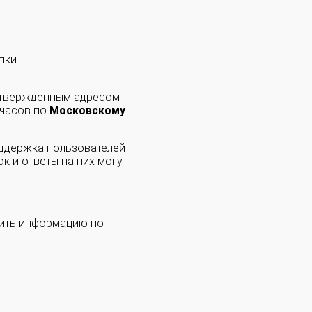
пки
одтвержденным адресом
 часов по
Московскому
оддержка пользователей
к и ответы на них могут
чить информацию по