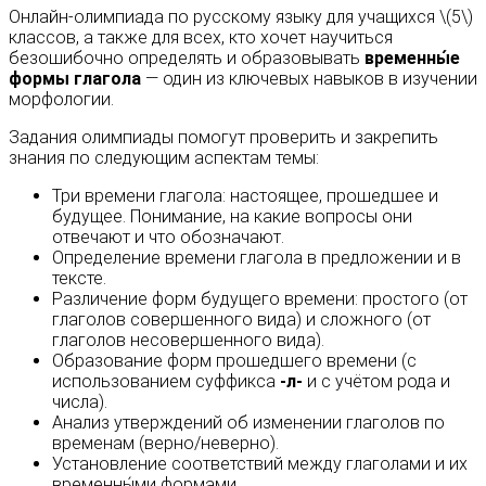
Онлайн-олимпиада по русскому языку для учащихся \(5\)
классов, а также для всех, кто хочет научиться
безошибочно определять и образовывать
временны́е
формы глагола
— один из ключевых навыков в изучении
морфологии.
Задания олимпиады помогут проверить и закрепить
знания по следующим аспектам темы:
Три времени глагола: настоящее, прошедшее и
будущее. Понимание, на какие вопросы они
отвечают и что обозначают.
Определение времени глагола в предложении и в
тексте.
Различение форм будущего времени: простого (от
глаголов совершенного вида) и сложного (от
глаголов несовершенного вида).
Образование форм прошедшего времени (с
использованием суффикса
-л-
и с учётом рода и
числа).
Анализ утверждений об изменении глаголов по
временам (верно/неверно).
Установление соответствий между глаголами и их
временны́ми формами.