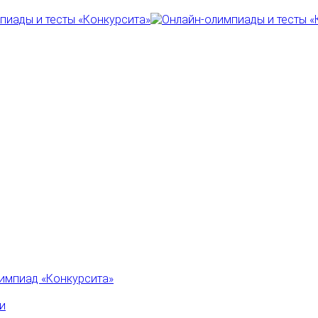
импиад «Конкурсита»
и