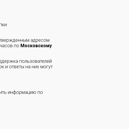
пки
одтвержденным адресом
 часов по
Московскому
оддержка пользователей
к и ответы на них могут
чить информацию по