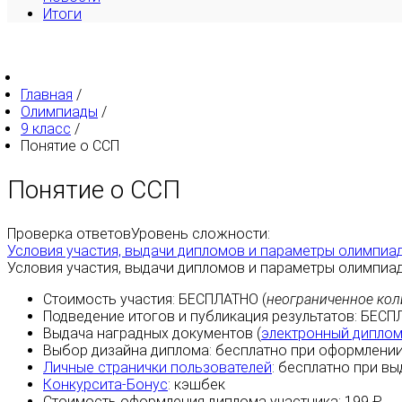
Итоги
Главная
/
Олимпиады
/
9 класс
/
Понятие о ССП
Понятие о ССП
Проверка ответов
Уровень сложности:
Условия участия, выдачи дипломов и параметры олимпиа
Условия участия, выдачи дипломов и параметры олимпиа
Стоимость участия:
БЕСПЛАТНО
(
неограниченное кол
Подведение итогов и публикация результатов:
БЕСП
Выдача наградных документов (
электронный дипло
Выбор дизайна диплома:
бесплатно
при оформлении
Личные странички пользователей
:
бесплатно
при вы
Конкурсита-Бонус
:
кэшбек
Стоимость оформления диплома участника: 199 ₽