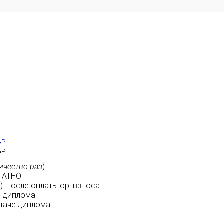
ды
ды
ичество раз
)
ЛАТНО
м
):
после оплаты
оргвзноса
 диплома
даче диплома