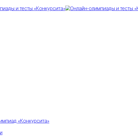
импиад «Конкурсита»
и