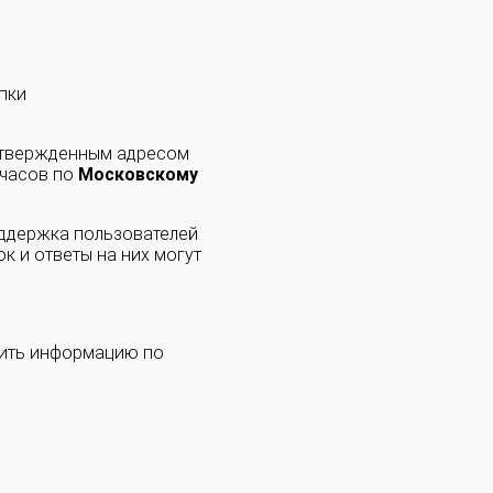
пки
одтвержденным адресом
 часов по
Московскому
оддержка пользователей
к и ответы на них могут
чить информацию по