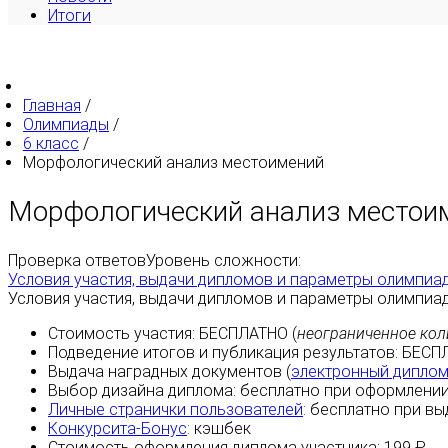
Итоги
Главная
/
Олимпиады
/
6 класс
/
Морфологический анализ местоимений
Морфологический анализ местои
Проверка ответов
Уровень сложности:
Условия участия, выдачи дипломов и параметры олимпиа
Условия участия, выдачи дипломов и параметры олимпиа
Стоимость участия:
БЕСПЛАТНО
(
неограниченное кол
Подведение итогов и публикация результатов:
БЕСП
Выдача наградных документов (
электронный дипло
Выбор дизайна диплома:
бесплатно
при оформлении
Личные странички пользователей
:
бесплатно
при вы
Конкурсита-Бонус
:
кэшбек
Стоимость оформления диплома участника: 199 ₽