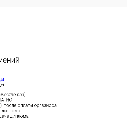
мений
ды
ды
ичество раз
)
ЛАТНО
м
):
после оплаты
оргвзноса
 диплома
даче диплома