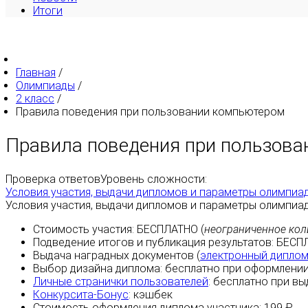
Итоги
Главная
/
Олимпиады
/
2 класс
/
Правила поведения при пользовании компьютером
Правила поведения при пользов
Проверка ответов
Уровень сложности:
Условия участия, выдачи дипломов и параметры олимпиа
Условия участия, выдачи дипломов и параметры олимпиа
Стоимость участия:
БЕСПЛАТНО
(
неограниченное кол
Подведение итогов и публикация результатов:
БЕСП
Выдача наградных документов (
электронный дипло
Выбор дизайна диплома:
бесплатно
при оформлении
Личные странички пользователей
:
бесплатно
при вы
Конкурсита-Бонус
:
кэшбек
Стоимость оформления диплома участника: 199 ₽