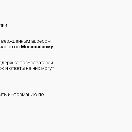
пки
одтвержденным адресом
 часов по
Московскому
оддержка пользователей
к и ответы на них могут
чить информацию по