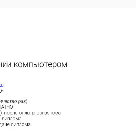
ании компьютером
ды
ды
ичество раз
)
ЛАТНО
м
):
после оплаты
оргвзноса
 диплома
даче диплома