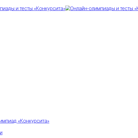
импиад «Конкурсита»
и