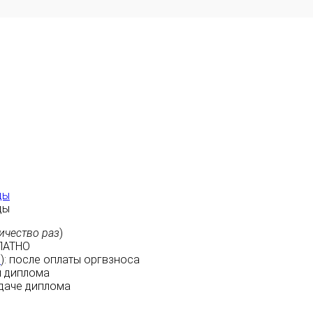
ды
ды
ичество раз
)
ЛАТНО
м
):
после оплаты
оргвзноса
 диплома
даче диплома