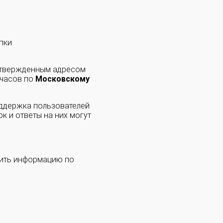
пки
одтвержденным адресом
 часов по
Московскому
оддержка пользователей
к и ответы на них могут
чить информацию по