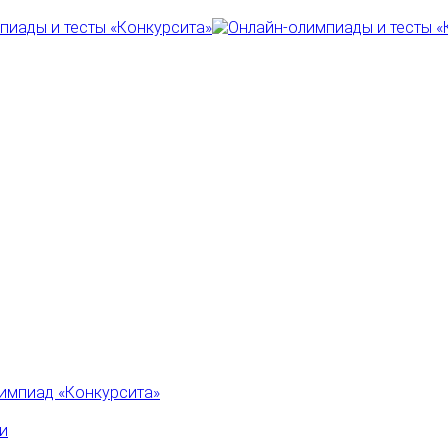
импиад «Конкурсита»
и