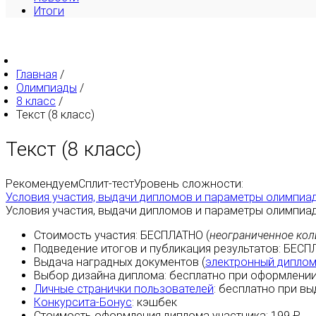
Итоги
Главная
/
Олимпиады
/
8 класс
/
Текст (8 класс)
Текст (8 класс)
Рекомендуем
Сплит-тест
Уровень сложности:
Условия участия, выдачи дипломов и параметры олимпиа
Условия участия, выдачи дипломов и параметры олимпиа
Стоимость участия:
БЕСПЛАТНО
(
неограниченное кол
Подведение итогов и публикация результатов:
БЕСП
Выдача наградных документов (
электронный дипло
Выбор дизайна диплома:
бесплатно
при оформлении
Личные странички пользователей
:
бесплатно
при вы
Конкурсита-Бонус
:
кэшбек
Стоимость оформления диплома участника: 199 ₽