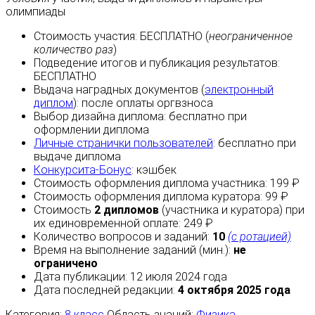
олимпиады
Стоимость участия:
БЕСПЛАТНО
(
неограниченное
количество раз
)
Подведение итогов и публикация результатов:
БЕСПЛАТНО
Выдача наградных документов (
электронный
диплом
):
после оплаты
оргвзноса
Выбор дизайна диплома:
бесплатно
при
оформлении диплома
Личные странички пользователей
:
бесплатно
при
выдаче диплома
Конкурсита-Бонус
:
кэшбек
Стоимость оформления диплома участника: 199 ₽
Стоимость оформления диплома куратора: 99 ₽
Стоимость
2 дипломов
(участника и куратора) при
их единовременной оплате: 249 ₽
Количество вопросов и заданий:
10
(с ротацией)
Время на выполнение заданий (мин.):
не
ограничено
Дата публикации: 12 июля 2024 года
Дата последней редакции:
4 октября 2025 года
Категория:
8 класс
Область знаний:
Физика