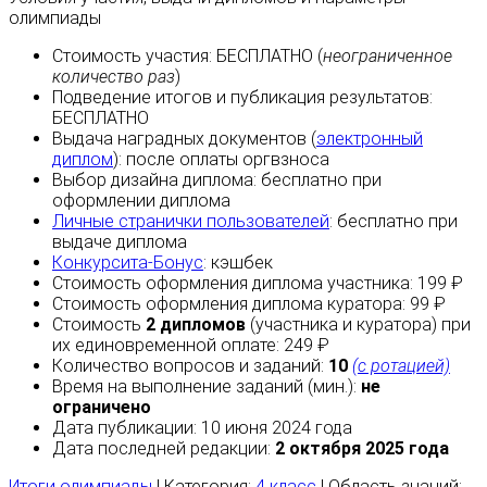
олимпиады
Стоимость участия:
БЕСПЛАТНО
(
неограниченное
количество раз
)
Подведение итогов и публикация результатов:
БЕСПЛАТНО
Выдача наградных документов (
электронный
диплом
):
после оплаты
оргвзноса
Выбор дизайна диплома:
бесплатно
при
оформлении диплома
Личные странички пользователей
:
бесплатно
при
выдаче диплома
Конкурсита-Бонус
:
кэшбек
Стоимость оформления диплома участника: 199 ₽
Стоимость оформления диплома куратора: 99 ₽
Стоимость
2 дипломов
(участника и куратора) при
их единовременной оплате: 249 ₽
Количество вопросов и заданий:
10
(с ротацией)
Время на выполнение заданий (мин.):
не
ограничено
Дата публикации: 10 июня 2024 года
Дата последней редакции:
2 октября 2025 года
Итоги олимпиады
| Категория:
4 класс
| Область знаний: