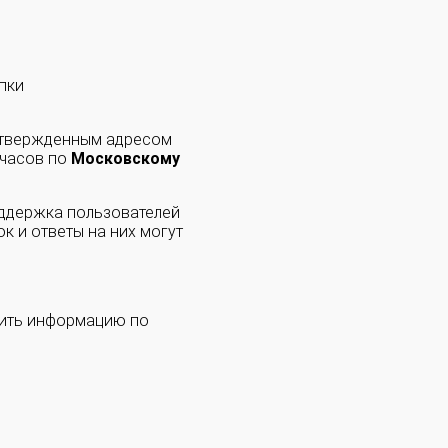
пки
одтвержденным адресом
 часов по
Московскому
оддержка пользователей
к и ответы на них могут
чить информацию по