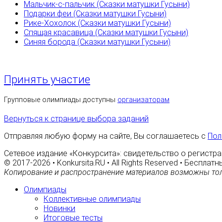
Мальчик-с-пальчик (Сказки матушки Гусыни)
Подарки феи (Сказки матушки Гусыни)
Рике-Хохолок (Сказки матушки Гусыни)
Спящая красавица (Сказки матушки Гусыни)
Синяя борода (Сказки матушки Гусыни)
Принять участие
Групповые олимпиады доступны
организаторам
Вернуться к странице выбора заданий
Отправляя любую форму на сайте, Вы соглашаетесь с
Пол
Сетевое издание «Конкурсита»: свидетельство о регистра
© 2017-2026 • Konkursita.RU • All Rights Reserved • Беспл
Копирование и распространение материалов возможны тол
Олимпиады
Коллективные олимпиады
Новинки
Итоговые тесты