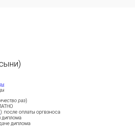
усыни)
ды
ды
ичество раз
)
ЛАТНО
м
):
после оплаты
оргвзноса
 диплома
даче диплома