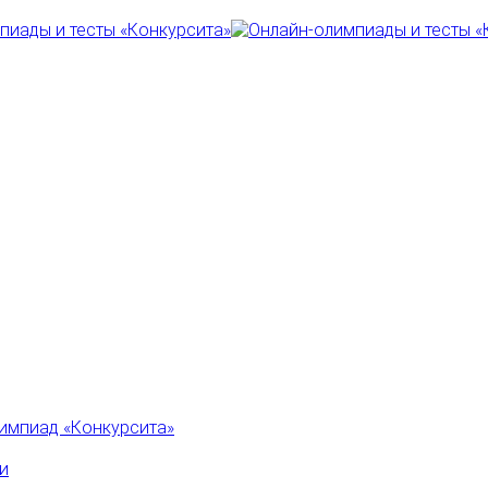
импиад «Конкурсита»
и