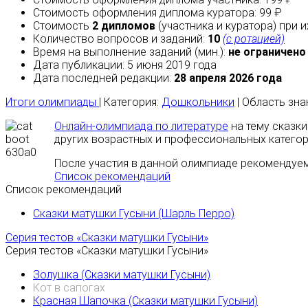
Стоимость оформления диплома куратора: 99 ₽
Стоимость
2 дипломов
(участника и куратора) при 
Количество вопросов и заданий:
10
(с ротацией)
Время на выполнение заданий (мин.):
не ограничено
Дата публикации: 5 июня 2019 года
Дата последней редакции:
28 апреля 2026 года
Итоги олимпиады
| Категория:
Дошкольники
| Область зна
Онлайн-олимпиада по литературе
на тему сказки
других возрастных и профессиональных категор
После участия в данной олимпиаде рекомендуем
Список рекомендаций
Список рекомендаций
Сказки матушки Гусыни (Шарль Перро)
Серия тестов «Сказки матушки Гусыни»
Серия тестов «Сказки матушки Гусыни»
Золушка (Сказки матушки Гусыни)
Кот в сапогах
Красная Шапочка (Сказки матушки Гусыни)