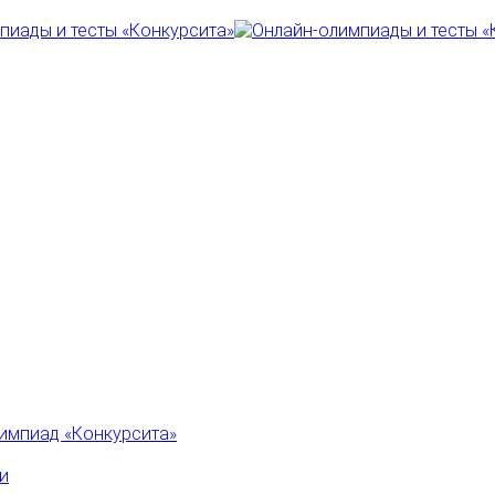
импиад «Конкурсита»
и