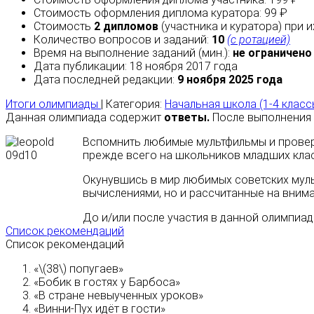
Стоимость оформления диплома куратора: 99 ₽
Стоимость
2 дипломов
(участника и куратора) при 
Количество вопросов и заданий:
10
(с ротацией)
Время на выполнение заданий (мин.):
не ограничено
Дата публикации: 18 ноября 2017 года
Дата последней редакции:
9 ноября 2025 года
Итоги олимпиады
| Категория:
Начальная школа (1-4 класс
Данная олимпиада содержит
ответы.
После выполнения 
Вспомнить любимые мультфильмы и провери
прежде всего на школьников младших клас
Окунувшись в мир любимых советских муль
вычислениями, но и рассчитанные на внима
До и/или после участия в данной олимпиа
Список рекомендаций
Список рекомендаций
«\(38\) попугаев»
«Бобик в гостях у Барбоса»
«В стране невыученных уроков»
«Винни-Пух идёт в гости»