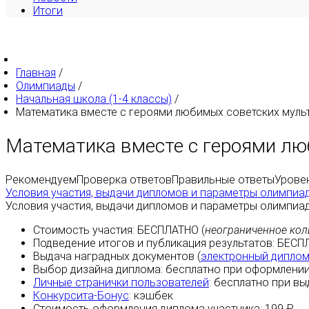
Итоги
Главная
/
Олимпиады
/
Начальная школа (1-4 классы)
/
Математика вместе с героями любимых советских мультф
Математика вместе с героями л
Рекомендуем
Проверка ответов
Правильные ответы
Урове
Условия участия, выдачи дипломов и параметры олимпиа
Условия участия, выдачи дипломов и параметры олимпиа
Стоимость участия:
БЕСПЛАТНО
(
неограниченное кол
Подведение итогов и публикация результатов:
БЕСП
Выдача наградных документов (
электронный дипло
Выбор дизайна диплома:
бесплатно
при оформлении
Личные странички пользователей
:
бесплатно
при вы
Конкурсита-Бонус
:
кэшбек
Стоимость оформления диплома участника: 199 ₽