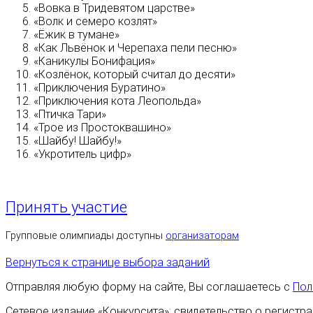
«Вовка в Тридевятом царстве»
«Волк и семеро козлят»
«Ёжик в тумане»
«Как Львёнок и Черепаха пели песню»
«Каникулы Бонифация»
«Козлёнок, который считал до десяти»
«Приключения Буратино»
«Приключения кота Леопольда»
«Птичка Тари»
«Трое из Простоквашино»
«Шайбу! Шайбу!»
«Укротитель цифр»
Принять участие
Групповые олимпиады доступны
организаторам
Вернуться к странице выбора заданий
Отправляя любую форму на сайте, Вы соглашаетесь с
Пол
Сетевое издание «Конкурсита»: свидетельство о регистра