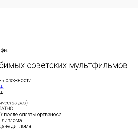
и...
юбимых советских мультфильмов
нь сложности:
ды
ды
ичество раз
)
ЛАТНО
м
):
после оплаты
оргвзноса
 диплома
даче диплома