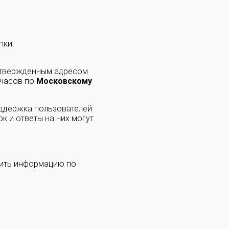
пки
одтвержденным адресом
 часов по
Московскому
оддержка пользователей
к и ответы на них могут
чить информацию по