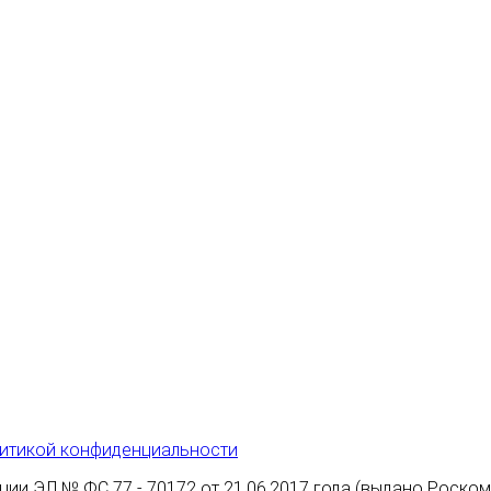
итикой конфиденциальности
ции ЭЛ № ФС 77 - 70172 от 21.06.2017 года (выдано Роско