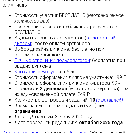
олимпиады
Стоимость участия:
БЕСПЛАТНО
(
неограниченное
количество раз
)
Подведение итогов и публикация результатов:
БЕСПЛАТНО
Выдача наградных документов (
электронный
диплом
):
после оплаты
оргвзноса
Выбор дизайна диплома:
бесплатно
при
оформлении диплома
Личные странички пользователей
:
бесплатно
при
выдаче диплома
Конкурсита-Бонус
:
кэшбек
Стоимость оформления диплома участника: 199 ₽
Стоимость оформления диплома куратора: 99 ₽
Стоимость
2 дипломов
(участника и куратора) при
их единовременной оплате: 249 ₽
Количество вопросов и заданий:
10
(с ротацией)
Время на выполнение заданий (мин.):
не
ограничено
Дата публикации: 3 июня 2020 года
Дата последней редакции:
4 октября 2025 года
Итоги олимпиады
| Категория:
8 класс
| Область знаний: