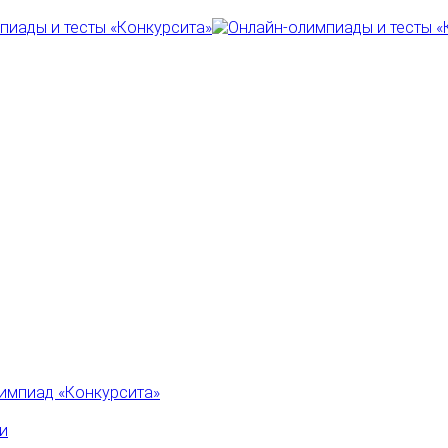
импиад «Конкурсита»
и