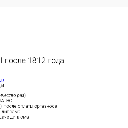
I после 1812 года
ды
ды
ичество раз
)
ЛАТНО
м
):
после оплаты
оргвзноса
 диплома
даче диплома