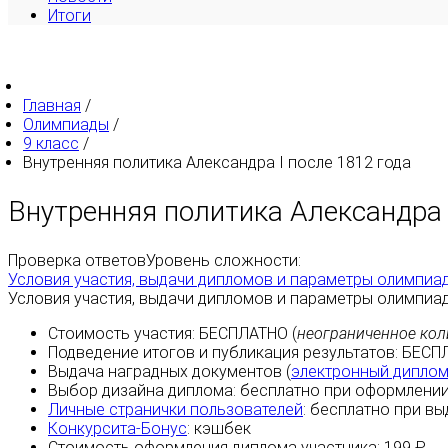
Итоги
Главная
/
Олимпиады
/
9 класс
/
Внутренняя политика Александра I после 1812 года
Внутренняя политика Александра 
Проверка ответов
Уровень сложности:
Условия участия, выдачи дипломов и параметры олимпиа
Условия участия, выдачи дипломов и параметры олимпиа
Стоимость участия:
БЕСПЛАТНО
(
неограниченное кол
Подведение итогов и публикация результатов:
БЕСП
Выдача наградных документов (
электронный дипло
Выбор дизайна диплома:
бесплатно
при оформлении
Личные странички пользователей
:
бесплатно
при вы
Конкурсита-Бонус
:
кэшбек
Стоимость оформления диплома участника: 199 ₽