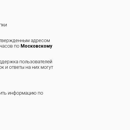
пки
одтвержденным адресом
 часов по
Московскому
оддержка пользователей
к и ответы на них могут
чить информацию по