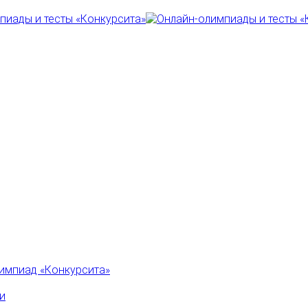
импиад «Конкурсита»
и