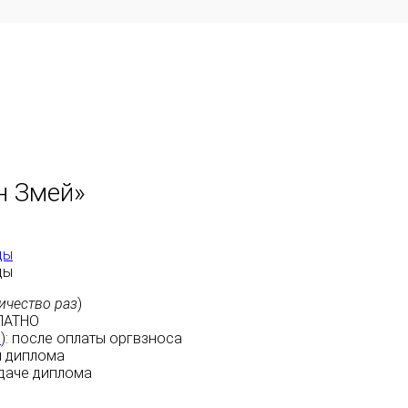
н Змей»
ды
ды
ичество раз
)
ЛАТНО
м
):
после оплаты
оргвзноса
 диплома
даче диплома