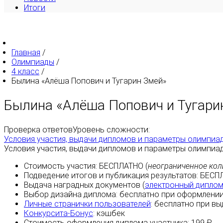
Итоги
Главная
/
Олимпиады
/
4 класс
/
Былина «Алёша Попович и Тугарин Змей»
Былина «Алёша Попович и Тугари
Проверка ответов
Уровень сложности:
Условия участия, выдачи дипломов и параметры олимпиа
Условия участия, выдачи дипломов и параметры олимпиа
Стоимость участия:
БЕСПЛАТНО
(
неограниченное кол
Подведение итогов и публикация результатов:
БЕСП
Выдача наградных документов (
электронный дипло
Выбор дизайна диплома:
бесплатно
при оформлении
Личные странички пользователей
:
бесплатно
при вы
Конкурсита-Бонус
:
кэшбек
Стоимость оформления диплома участника: 199 ₽