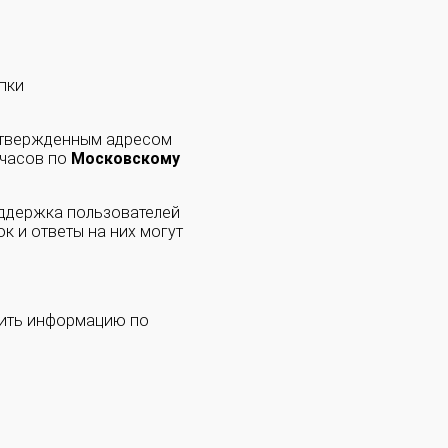
пки
одтвержденным адресом
 часов по
Московскому
оддержка пользователей
к и ответы на них могут
чить информацию по